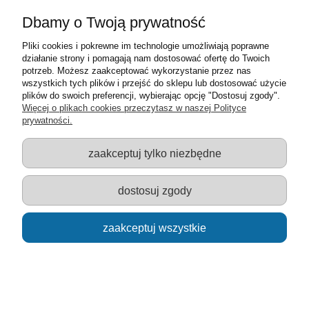
Dbamy o Twoją prywatność
Pliki cookies i pokrewne im technologie umożliwiają poprawne
działanie strony i pomagają nam dostosować ofertę do Twoich
potrzeb. Możesz zaakceptować wykorzystanie przez nas
wszystkich tych plików i przejść do sklepu lub dostosować użycie
plików do swoich preferencji, wybierając opcję "Dostosuj zgody".
Więcej o plikach cookies przeczytasz w naszej Polityce
prywatności.
Ciężarówka TIR American Truck z kontenerem 1:87
zaakceptuj tylko niezbędne
13,00 zł
dostosuj zgody
powiadom o dostępności
zaakceptuj wszystkie