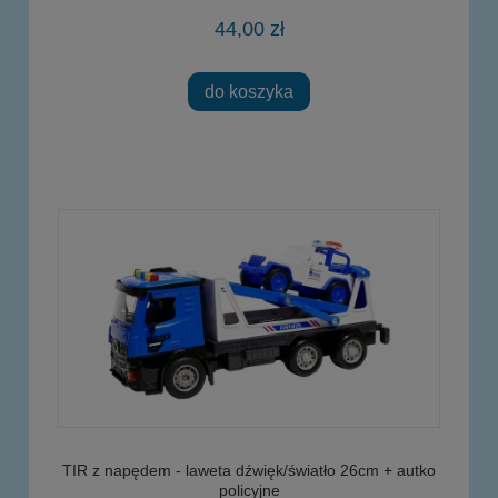
44,00 zł
do koszyka
TIR z napędem - laweta dźwięk/światło 26cm + autko
policyjne