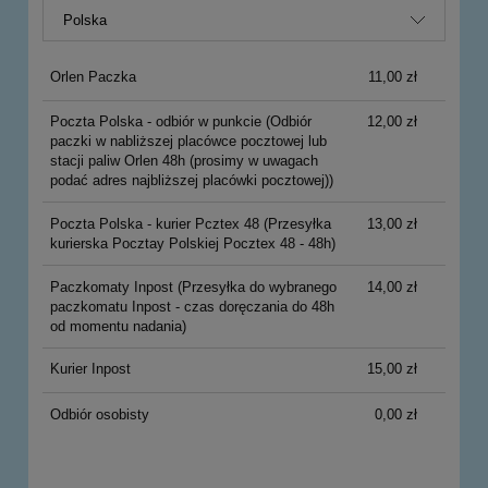
Orlen Paczka
11,00 zł
Poczta Polska - odbiór w punkcie
(Odbiór
12,00 zł
paczki w nabliższej placówce pocztowej lub
stacji paliw Orlen 48h (prosimy w uwagach
podać adres najbliższej placówki pocztowej))
Poczta Polska - kurier Pcztex 48
(Przesyłka
13,00 zł
kurierska Pocztay Polskiej Pocztex 48 - 48h)
Paczkomaty Inpost
(Przesyłka do wybranego
14,00 zł
paczkomatu Inpost - czas doręczania do 48h
od momentu nadania)
Kurier Inpost
15,00 zł
Odbiór osobisty
0,00 zł