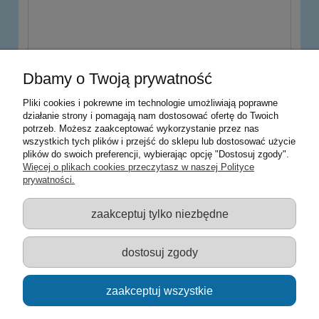
wyślij
Dbamy o Twoją prywatność
Pliki cookies i pokrewne im technologie umożliwiają poprawne
działanie strony i pomagają nam dostosować ofertę do Twoich
potrzeb. Możesz zaakceptować wykorzystanie przez nas
Warunki zakupów
wszystkich tych plików i przejść do sklepu lub dostosować użycie
plików do swoich preferencji, wybierając opcję "Dostosuj zgody".
Moje konto
Więcej o plikach cookies przeczytasz w naszej Polityce
prywatności.
Informacje o sklepie
zaakceptuj tylko niezbędne
Sklep z zabawkami Łódź :: Hurownia zabawek :: Zabawki
edukacyjne :: Zestawy artystyczne :: Zabawki :: samochody Welly
:: Zabawkownia :: zabawki dla dzieci :: Lalki :: Klocki :: Artykuły
dostosuj zgody
szkolne ::
zaakceptuj wszystkie