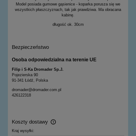
Model posiada gumowe gąsienice - koparka porusza się we
wszystkich płaszczyznach, tak jak prawdziwa. Ma obracana
kabinę.
długość ok. 30cm
Bezpieczeństwo
Osoba odpowiedzialna na terenie UE
Filip i S-Ka Dromader Sp.J.
Pojezierska 90
91-341 Łódź, Polska
dromader@dromader.com.pl
426122318
Koszty dostawy
Cena nie zawiera ewentualnych kosztów płatności
Kraj wysyłki: