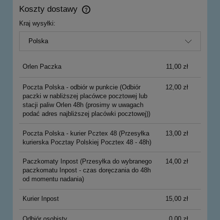
Koszty dostawy
Cena nie zawiera ewentualnych kosztów płatności
Kraj wysyłki:
Orlen Paczka
11,00 zł
Poczta Polska - odbiór w punkcie
(Odbiór
12,00 zł
paczki w nabliższej placówce pocztowej lub
stacji paliw Orlen 48h (prosimy w uwagach
podać adres najbliższej placówki pocztowej))
Poczta Polska - kurier Pcztex 48
(Przesyłka
13,00 zł
kurierska Pocztay Polskiej Pocztex 48 - 48h)
Paczkomaty Inpost
(Przesyłka do wybranego
14,00 zł
paczkomatu Inpost - czas doręczania do 48h
od momentu nadania)
Kurier Inpost
15,00 zł
Odbiór osobisty
0,00 zł