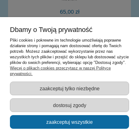
65,00 zł
Dbamy o Twoją prywatność
powiadom o dostępności
Pliki cookies i pokrewne im technologie umożliwiają poprawne
działanie strony i pomagają nam dostosować ofertę do Twoich
potrzeb. Możesz zaakceptować wykorzystanie przez nas
Warunki zakupów
wszystkich tych plików i przejść do sklepu lub dostosować użycie
plików do swoich preferencji, wybierając opcję "Dostosuj zgody".
Moje konto
Więcej o plikach cookies przeczytasz w naszej Polityce
prywatności.
Informacje o sklepie
zaakceptuj tylko niezbędne
Sklep z zabawkami Łódź :: Hurownia zabawek :: Zabawki
edukacyjne :: Zestawy artystyczne :: Zabawki :: samochody Welly
:: Zabawkownia :: zabawki dla dzieci :: Lalki :: Klocki :: Artykuły
dostosuj zgody
szkolne ::
zaakceptuj wszystkie