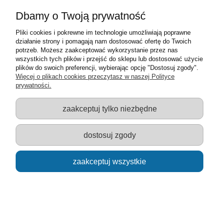
prowadzenia
Dbamy o Twoją prywatność
169,00 zł
Pliki cookies i pokrewne im technologie umożliwiają poprawne
działanie strony i pomagają nam dostosować ofertę do Twoich
do koszyka
potrzeb. Możesz zaakceptować wykorzystanie przez nas
wszystkich tych plików i przejść do sklepu lub dostosować użycie
plików do swoich preferencji, wybierając opcję "Dostosuj zgody".
Więcej o plikach cookies przeczytasz w naszej Polityce
prywatności.
zaakceptuj tylko niezbędne
dostosuj zgody
zaakceptuj wszystkie
Aparat z dźwiękami dla dzieci