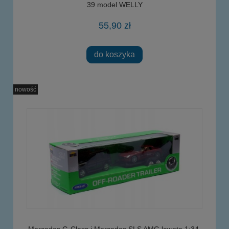
39 model WELLY
55,90 zł
do koszyka
nowość
Mercedes G-Class i Mercedes SLS AMG laweta 1:34-