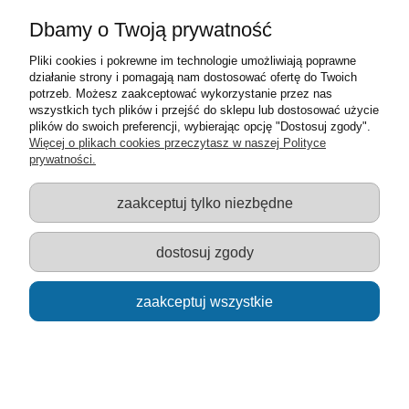
Dbamy o Twoją prywatność
Pliki cookies i pokrewne im technologie umożliwiają poprawne
działanie strony i pomagają nam dostosować ofertę do Twoich
potrzeb. Możesz zaakceptować wykorzystanie przez nas
wszystkich tych plików i przejść do sklepu lub dostosować użycie
plików do swoich preferencji, wybierając opcję "Dostosuj zgody".
Model Welly w skali 1:24 Subaru Impreza WRX STI
Więcej o plikach cookies przeczytasz w naszej Polityce
Performance APR Version
prywatności.
69,90 zł
zaakceptuj tylko niezbędne
do koszyka
dostosuj zgody
zaakceptuj wszystkie