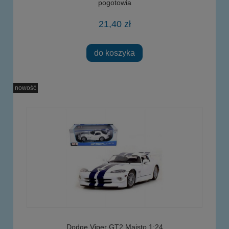
pogotowia
21,40 zł
do koszyka
nowość
Dodge Viper GT2 Maisto 1:24