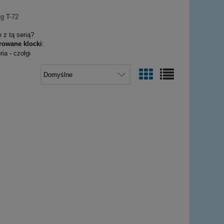
 z tą serią?
erowane klocki
: