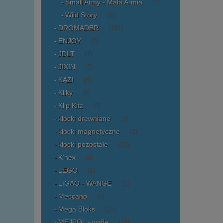
Small Army - Mała Armia
(1)
Wild Story
(5)
DROMADER
(181)
ENJOY
(0)
JDLT
(7)
JIXIN
(7)
KAZI
(8)
Kliky
(0)
Klip Kitz
(0)
klocki drewniane
(3)
klocki magnetyczne
(2)
klocki pozostałe
(33)
K'nex
(0)
LEGO
(1)
LIGAO - WANGE
(1)
Meccano
(0)
Mega Bloks
(15)
MEJPOL - wafle
(19)