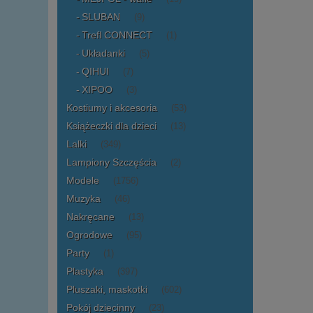
SLUBAN
(9)
Trefl CONNECT
(1)
Układanki
(5)
QIHUI
(7)
XIPOO
(3)
Kostiumy i akcesoria
(53)
Książeczki dla dzieci
(13)
Lalki
(349)
Lampiony Szczęścia
(2)
Modele
(1756)
Muzyka
(46)
Nakręcane
(13)
Ogrodowe
(95)
Party
(1)
Plastyka
(397)
Pluszaki, maskotki
(602)
Pokój dziecinny
(23)