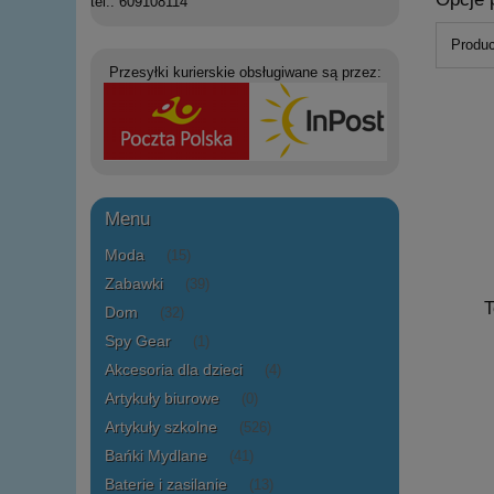
tel.: 609108114
Produc
Przesyłki kurierskie obsługiwane są przez:
Menu
Moda
(15)
Zabawki
(39)
T
Dom
(32)
Spy Gear
(1)
Akcesoria dla dzieci
(4)
Artykuły biurowe
(0)
Artykuły szkolne
(526)
Bańki Mydlane
(41)
Baterie i zasilanie
(13)