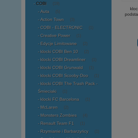
COBI
(19)
kloc
Auta
(5)
podsta
Action Town
(3)
COBI - ELECTRONIC
(1)
Creative Power
(1)
Edycje Limitowane
(2)
klocki COBI Ben 10
(2)
klocki COBI Dreamliner
(1)
klocki COBI Grunwald
(1)
klocki COBI Scooby-Doo
(1)
klocki COBI The Trash Pack -
Śmieciaki
(1)
klocki FC Barcelona
(1)
McLaren
(2)
Monsters Zombies
(4)
Renault Team F1
(1)
Rzymianie i Barbarzyńcy
(1)