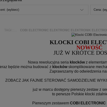
ent: (wybierz)
Cena: (wy
TAGI:::...
COBI ELECTRONIC ELEKTRONIC ELEKTRONIK ELECTRO
KLOCKI COBI ELE
NOWOŚĆ
JUŻ W KRÓTCE DO
Nowa rewolucyjna seria
klocków
z elementa
eraz będzie można budować z
klocków
skomplikowane mecha
Zaprawszamy do odwiedzenia nas
ZOBACZ JAK FAJNIE STEROWAĆ SAMODZIELNIE WY
już w marcu dostępny pierwszy zestaw z ser
to perwsze Polskie klocki zdaln
Pierwszym zestawem
COBI ELECTRONIC