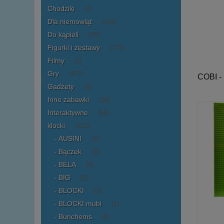
Chodziki
(2)
Dla niemowląt
(154)
Do kąpieli
(55)
Figurki i zestawy
(173)
Filmy
(1)
Gry
(477)
COBI 
Gadżety
(8)
Inne zabawki
(36)
Interaktywne
(66)
klocki
(323)
AUSINI
(2)
Bączek
(0)
BELA
(9)
BIG
(6)
BLOCKI
(3)
BLOCKI mubi
(1)
Bunchems
(0)