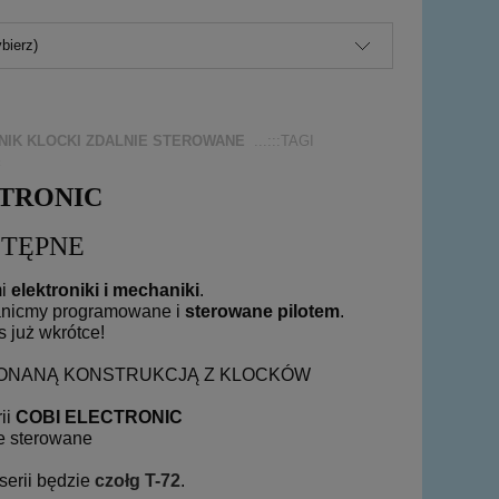
bierz)
NIK KLOCKI ZDALNIE STEROWANE
...:::TAGI
CTRONIC
STĘPNE
mi
elektroniki i mechaniki
.
nicmy programowane i
sterowane pilotem
.
 już wkrótce!
KONANĄ KONSTRUKCJĄ Z KLOCKÓW
ii
COBI ELECTRONIC
ie sterowane
serii będzie
czołg T-72
.