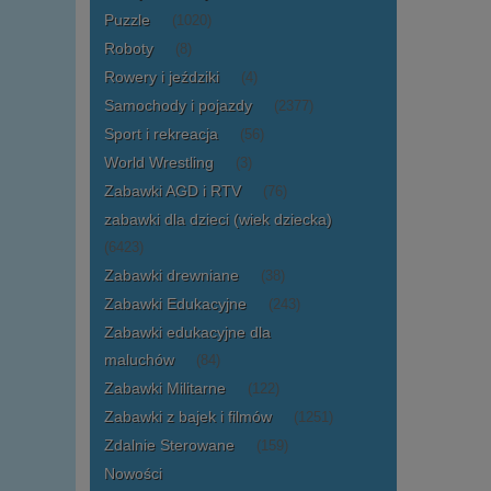
Puzzle
(1020)
Roboty
(8)
Rowery i jeździki
(4)
Samochody i pojazdy
(2377)
Sport i rekreacja
(56)
World Wrestling
(3)
Zabawki AGD i RTV
(76)
zabawki dla dzieci (wiek dziecka)
(6423)
Zabawki drewniane
(38)
Zabawki Edukacyjne
(243)
Zabawki edukacyjne dla
maluchów
(84)
Zabawki Militarne
(122)
Zabawki z bajek i filmów
(1251)
Zdalnie Sterowane
(159)
Nowości