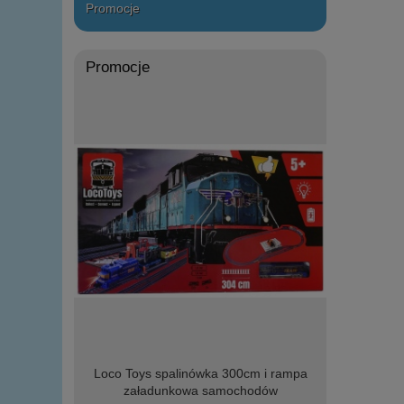
Promocje
Promocje
IA wojskowy
Loco Toys spalinówka 300cm i rampa
zręcznośc
elementów
załadunkowa samochodów