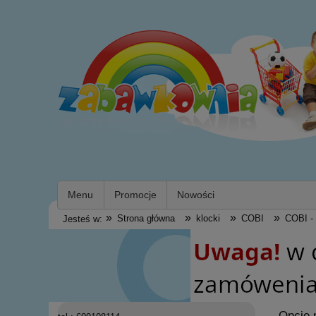
Menu
Promocje
Nowości
»
»
»
»
Strona główna
klocki
COBI
COBI 
Jesteś w:
Opcje 