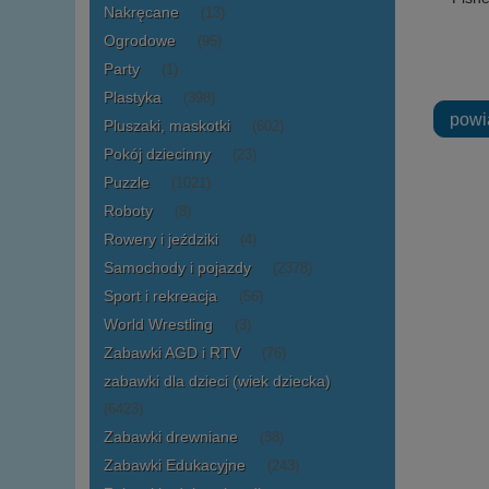
Nakręcane
(13)
Ogrodowe
(95)
Party
(1)
Plastyka
(398)
powi
Pluszaki, maskotki
(602)
Pokój dziecinny
(23)
Puzzle
(1021)
Roboty
(8)
Rowery i jeździki
(4)
Samochody i pojazdy
(2378)
Sport i rekreacja
(56)
World Wrestling
(3)
Zabawki AGD i RTV
(76)
zabawki dla dzieci (wiek dziecka)
(6423)
Zabawki drewniane
(38)
Zabawki Edukacyjne
(243)