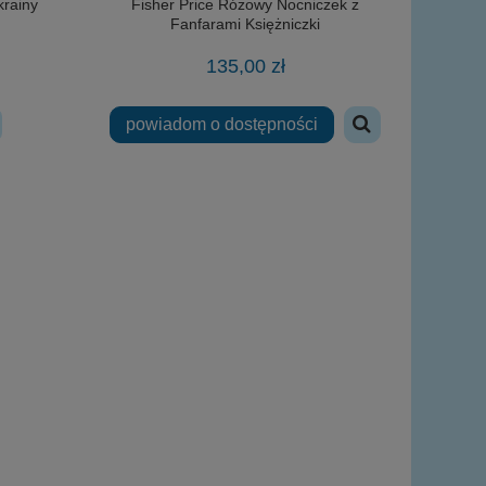
krainy
Fisher Price Różowy Nocniczek z
Fanfarami Księżniczki
135,00 zł
powiadom o dostępności