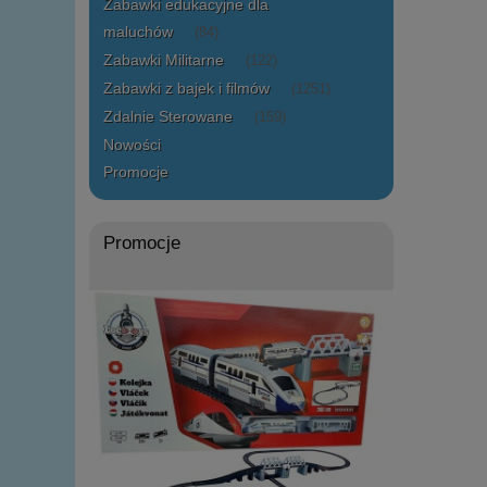
Zabawki edukacyjne dla
maluchów
(84)
Zabawki Militarne
(122)
Zabawki z bajek i filmów
(1251)
Zdalnie Sterowane
(159)
Nowości
Promocje
Promocje