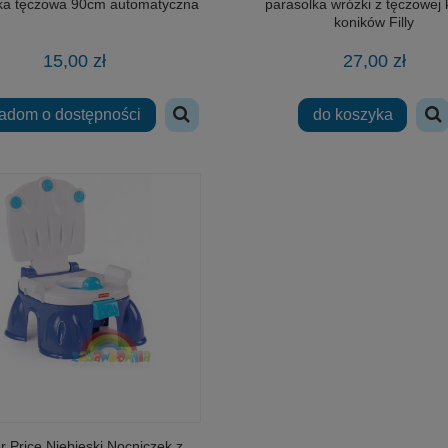
ka tęczowa 90cm automatyczna
parasolka wróżki z tęczowej 
koników Filly
15,00 zł
27,00 zł
adom o dostępności
do koszyka
r Price Niebieski Nocniczek z