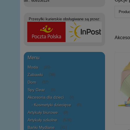
tel.: 609108114
Produc
Przesyłki kurierskie obsługiwane są przez:
Akcesor
Menu
Moda
(15)
Zabawki
(39)
Dom
(32)
Spy Gear
(1)
Akcesoria dla dzieci
(4)
Kosmetyki dziecięce
(0)
Artykuły biurowe
(0)
Artykuły szkolne
(526)
Bańki Mydlane
(41)