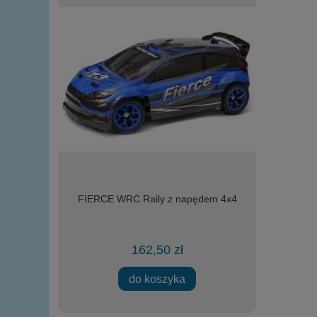
 lalek z
FIERCE WRC Raily z napędem 4x4
klocki 
prawdziwym
gwiezdn
162,50 zł
ości
do koszyka
powi