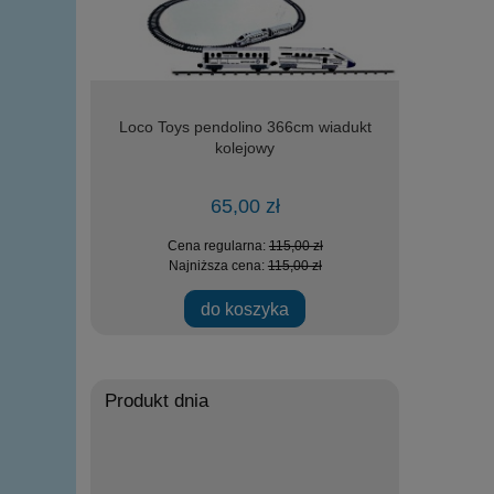
r - Serowy
Loco Toys pendolino 366cm wiadukt
Loco Toys
kolejowy
zała
65,00 zł
zł
Cena regularna:
115,00 zł
Ce
zł
Najniższa cena:
115,00 zł
Na
ości
do koszyka
Produkt dnia