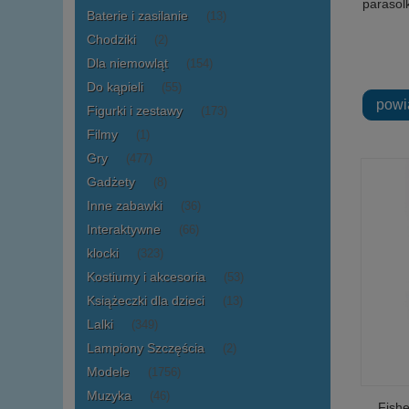
parasol
Baterie i zasilanie
(13)
Chodziki
(2)
Dla niemowląt
(154)
Do kąpieli
(55)
powi
Figurki i zestawy
(173)
Filmy
(1)
Gry
(477)
Gadżety
(8)
Inne zabawki
(36)
Interaktywne
(66)
klocki
(323)
Kostiumy i akcesoria
(53)
Książeczki dla dzieci
(13)
Lalki
(349)
Lampiony Szczęścia
(2)
Modele
(1756)
Muzyka
(46)
Fishe