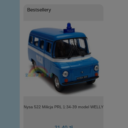
Bestsellery
l WELLY
Nysa 522 Milicja PRL 1:34-39 model WELLY
model Welly 
21,40 zł