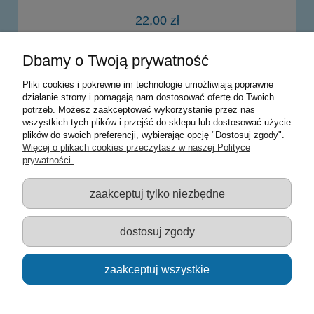
22,00 zł
Dbamy o Twoją prywatność
do koszyka
Pliki cookies i pokrewne im technologie umożliwiają poprawne
działanie strony i pomagają nam dostosować ofertę do Twoich
potrzeb. Możesz zaakceptować wykorzystanie przez nas
Warunki zakupów
wszystkich tych plików i przejść do sklepu lub dostosować użycie
plików do swoich preferencji, wybierając opcję "Dostosuj zgody".
Moje konto
Więcej o plikach cookies przeczytasz w naszej Polityce
prywatności.
Informacje o sklepie
zaakceptuj tylko niezbędne
Sklep z zabawkami Łódź :: Hurownia zabawek :: Zabawki
edukacyjne :: Zestawy artystyczne :: Zabawki :: samochody Welly
:: Zabawkownia :: zabawki dla dzieci :: Lalki :: Klocki :: Artykuły
dostosuj zgody
szkolne ::
zaakceptuj wszystkie