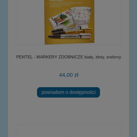
PENTEL - MARKERY ZDOBNICZE biały, złoty, srebrny
44,00 zł
powiadom o dostępności