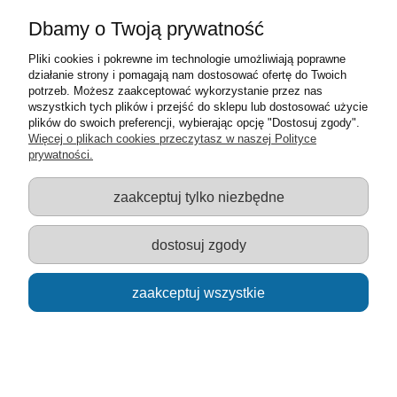
Dbamy o Twoją prywatność
Pliki cookies i pokrewne im technologie umożliwiają poprawne
działanie strony i pomagają nam dostosować ofertę do Twoich
potrzeb. Możesz zaakceptować wykorzystanie przez nas
wszystkich tych plików i przejść do sklepu lub dostosować użycie
plików do swoich preferencji, wybierając opcję "Dostosuj zgody".
Więcej o plikach cookies przeczytasz w naszej Polityce
prywatności.
Zdrapywanka Srebrna - Zamek
zaakceptuj tylko niezbędne
16,50 zł
dostosuj zgody
do koszyka
zaakceptuj wszystkie