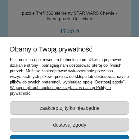
puzzle Trefl 362 elementy STAR WARS Chewie -
Nano puzzle Collection
17,00 zł
Dbamy o Twoją prywatność
do koszyka
Pliki cookies i pokrewne im technologie umożliwiają poprawne
działanie strony i pomagają nam dostosować ofertę do Twoich
potrzeb. Możesz zaakceptować wykorzystanie przez nas
Warunki zakupów
wszystkich tych plików i przejść do sklepu lub dostosować użycie
plików do swoich preferencji, wybierając opcję "Dostosuj zgody".
Moje konto
Więcej o plikach cookies przeczytasz w naszej Polityce
prywatności.
Informacje o sklepie
zaakceptuj tylko niezbędne
Sklep z zabawkami Łódź :: Hurownia zabawek :: Zabawki
edukacyjne :: Zestawy artystyczne :: Zabawki :: samochody Welly
:: Zabawkownia :: zabawki dla dzieci :: Lalki :: Klocki :: Artykuły
dostosuj zgody
szkolne ::