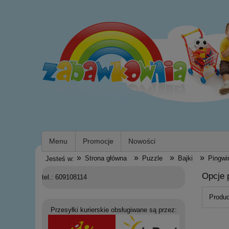
Menu
Promocje
Nowości
»
»
»
»
Strona główna
Puzzle
Bajki
Pingwi
Jesteś w:
Opcje 
tel.: 609108114
Produc
Przesyłki kurierskie obsługiwane są przez: