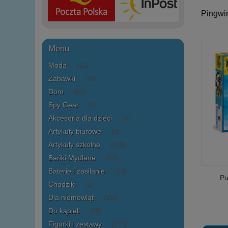
Pingwi
Menu
Moda
(15)
Zabawki
(39)
Dom
(32)
Spy Gear
(1)
Akcesoria dla dzieci
(4)
Artykuły biurowe
(0)
Artykuły szkolne
(526)
Bańki Mydlane
(41)
Baterie i zasilanie
(13)
Pu
Chodziki
(2)
Dla niemowląt
(154)
Do kąpieli
(55)
Figurki i zestawy
(173)