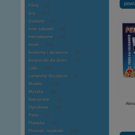
powi
Filmy
(1)
Gry
(477)
Gadżety
(8)
Inne zabawki
(36)
Interaktywne
(66)
klocki
(323)
Kostiumy i akcesoria
(53)
Książeczki dla dzieci
(13)
Lalki
(349)
Lampiony Szczęścia
(2)
Modele
(1756)
Muzyka
(46)
Nakręcane
(13)
Alex
Ogrodowe
(94)
Party
(1)
Plastyka
(397)
Pluszaki, maskotki
(602)