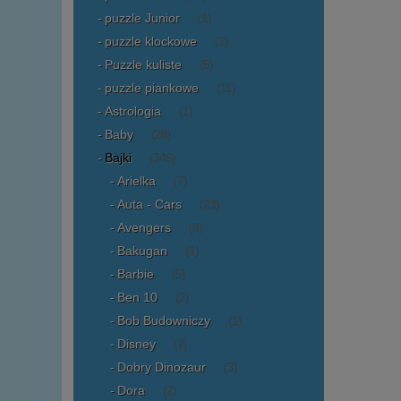
puzzle Junior
(1)
puzzle klockowe
(1)
Puzzle kuliste
(5)
puzzle piankowe
(11)
Astrologia
(1)
Baby
(28)
Bajki
(346)
Arielka
(7)
Auta - Cars
(23)
Avengers
(8)
Bakugan
(1)
Barbie
(5)
Ben 10
(2)
Bob Budowniczy
(1)
Disney
(7)
Dobry Dinozaur
(3)
Dora
(2)