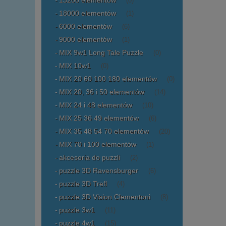
13200 elementów
(0)
18000 elementów
(1)
6000 elementów
(6)
9000 elementów
(1)
MIX 9w1 Long Tale Puzzle
(0)
MIX 10w1
(0)
MIX 20 60 100 180 elementów
(0)
MIX 20, 36 i 50 elementów
(14)
MIX 24 i 48 elementów
(10)
MIX 25 36 49 elementów
(6)
MIX 35 48 54 70 elementów
(20)
MIX 70 i 100 elementów
(1)
akcesoria do puzzli
(2)
puzzle 3D Ravensburger
(6)
puzzle 3D Trefl
(4)
puzzle 3D Vision Clementoni
(8)
puzzle 3w1
(11)
puzzle 4w1
(15)