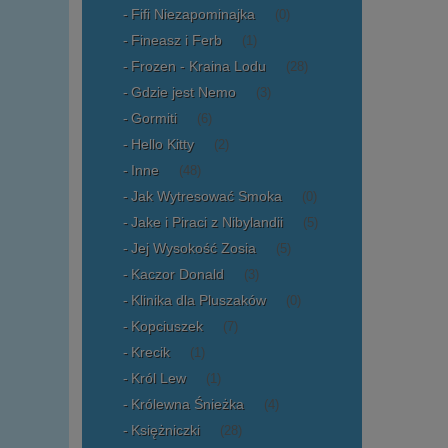
Fifi Niezapominajka
(0)
Fineasz i Ferb
(1)
Frozen - Kraina Lodu
(28)
Gdzie jest Nemo
(3)
Gormiti
(6)
Hello Kitty
(2)
Inne
(48)
Jak Wytresować Smoka
(0)
Jake i Piraci z Nibylandii
(5)
Jej Wysokość Zosia
(5)
Kaczor Donald
(3)
Klinika dla Pluszaków
(0)
Kopciuszek
(7)
Krecik
(1)
Król Lew
(1)
Królewna Śnieżka
(4)
Księżniczki
(28)