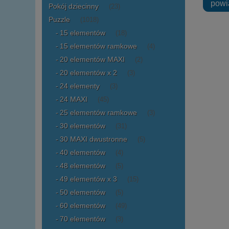
powi
Pokój dziecinny
(23)
Puzzle
(1018)
15 elementów
(18)
15 elementów ramkowe
(4)
20 elementów MAXI
(2)
20 elementów x 2
(3)
24 elementy
(3)
24 MAXI
(45)
25 elementów ramkowe
(3)
30 elementów
(31)
30 MAXI dwustronne
(5)
40 elementów
(4)
48 elementów
(5)
49 elementów x 3
(15)
50 elementów
(5)
60 elementów
(49)
70 elementów
(3)