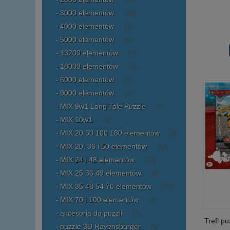
(29)
3000 elementów
(29)
4000 elementów
(4)
5000 elementów
(0)
13200 elementów
(0)
18000 elementów
(1)
6000 elementów
(6)
9000 elementów
(1)
MIX 9w1 Long Tale Puzzle
(0)
MIX 10w1
(0)
MIX 20 60 100 180 elementów
(0)
MIX 20, 36 i 50 elementów
(14)
MIX 24 i 48 elementów
(10)
MIX 25 36 49 elementów
(6)
MIX 35 48 54 70 elementów
(20)
MIX 70 i 100 elementów
(1)
akcesoria do puzzli
(2)
Trefl p
puzzle 3D Ravensburger
(6)