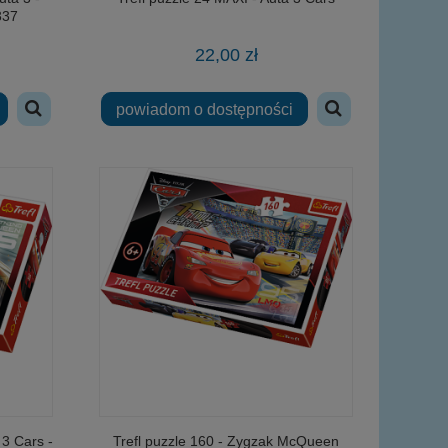
337
22,00 zł
powiadom o dostępności
 3 Cars -
Trefl puzzle 160 - Zygzak McQueen