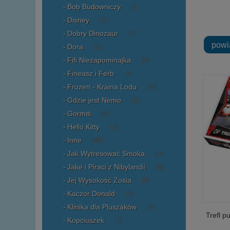
Bob Budowniczy
(1)
Disney
(7)
Dobry Dinozaur
(3)
powi
Dora
(2)
Fifi Niezapominajka
(0)
Fineasz i Ferb
(1)
Frozen - Kraina Lodu
(28)
Gdzie jest Nemo
(3)
Gormiti
(6)
Hello Kitty
(2)
Inne
(48)
Jak Wytresować Smoka
(0)
Jake i Piraci z Nibylandii
(5)
Jej Wysokość Zosia
(5)
Kaczor Donald
(3)
Klinika dla Pluszaków
(0)
Trefl 
Kopciuszek
(7)