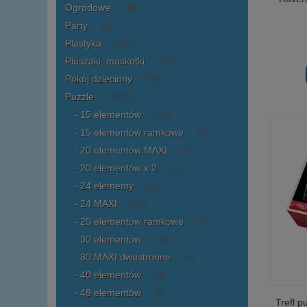
Ogrodowe
(95)
Party
(1)
Plastyka
(397)
Pluszaki, maskotki
(602)
Pokój dziecinny
(23)
Puzzle
(1020)
15 elementów
(18)
15 elementów ramkowe
(4)
20 elementów MAXI
(2)
20 elementów x 2
(3)
24 elementy
(3)
24 MAXI
(45)
25 elementów ramkowe
(3)
30 elementów
(31)
30 MAXI dwustronne
(5)
40 elementów
(4)
48 elementów
(5)
Trefl p