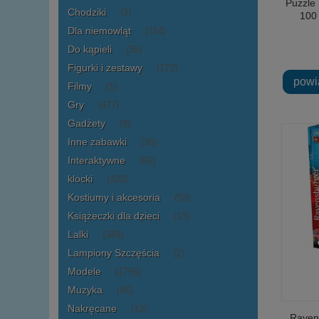
Puzzle
Chodziki
(2)
100
Dla niemowląt
(154)
Do kąpieli
(55)
Figurki i zestawy
(173)
powi
Filmy
(1)
Gry
(477)
Gadżety
(8)
Inne zabawki
(36)
Interaktywne
(66)
klocki
(323)
Kostiumy i akcesoria
(53)
Książeczki dla dzieci
(13)
Lalki
(349)
Lampiony Szczęścia
(2)
Modele
(1756)
Muzyka
(46)
Nakręcane
(13)
Raven