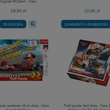
Zygzak McQeen - Cars
19,00 zł
12,00 zł
do koszyka
powiadom o dostępności
uzzle ramkowe 15 el. Auta - Cars
Trefl puzzle 3w1 Auta - Cars
Zygzak McQeen
McQeen 20 36 i 50 eleme