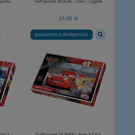
Myszka
Trefl puzzle 30 Auta - Cars - Zygzak
15,00 zł
powiadom o dostępności
uta 3 -
Trefl puzzle 24 MAXI - Auta 3 Cars