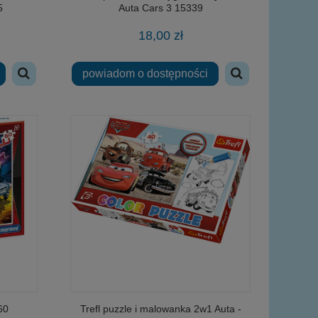
5
Auta Cars 3 15339
18,00 zł
powiadom o dostępności
60
Trefl puzzle i malowanka 2w1 Auta -