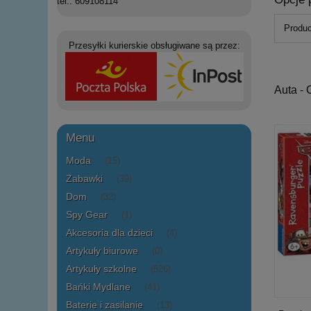
tel.: 609108114
Produc
Przesyłki kurierskie obsługiwane są przez:
Auta - 
Menu
Moda
(15)
Zabawki
(39)
Dom
(32)
Spy Gear
(1)
Akcesoria dla dzieci
(4)
Artykuły biurowe
(0)
Artykuły szkolne
(526)
Bańki Mydlane
(41)
Baterie i zasilanie
(13)