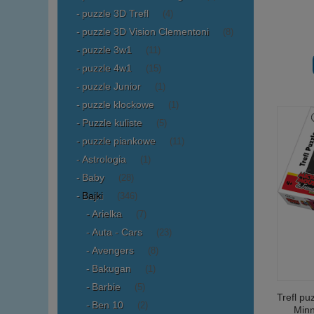
puzzle 3D Trefl
(4)
puzzle 3D Vision Clementoni
(8)
puzzle 3w1
(11)
puzzle 4w1
(15)
puzzle Junior
(1)
puzzle klockowe
(1)
Puzzle kuliste
(5)
puzzle piankowe
(11)
Astrologia
(1)
Baby
(28)
Bajki
(346)
Arielka
(7)
Auta - Cars
(23)
Avengers
(8)
Bakugan
(1)
Barbie
(5)
Trefl pu
Ben 10
(2)
Minn