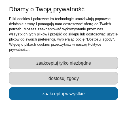
Dbamy o Twoją prywatność
Pliki cookies i pokrewne im technologie umożliwiają poprawne
działanie strony i pomagają nam dostosować ofertę do Twoich
potrzeb. Możesz zaakceptować wykorzystanie przez nas
wszystkich tych plików i przejść do sklepu lub dostosować użycie
plików do swoich preferencji, wybierając opcję "Dostosuj zgody".
Więcej o plikach cookies przeczytasz w naszej Polityce
prywatności.
Zrób Sam - Biżuteria Emaliowana
zaakceptuj tylko niezbędne
38,00 zł
dostosuj zgody
powiadom o dostępności
zaakceptuj wszystkie