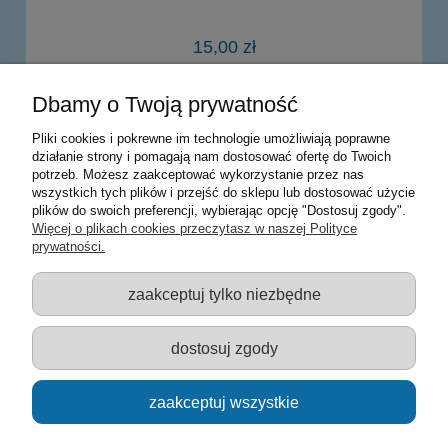
15,00 zł
Dbamy o Twoją prywatność
powiadom o dostępności
Pliki cookies i pokrewne im technologie umożliwiają poprawne
działanie strony i pomagają nam dostosować ofertę do Twoich
potrzeb. Możesz zaakceptować wykorzystanie przez nas
Warunki zakupów
wszystkich tych plików i przejść do sklepu lub dostosować użycie
plików do swoich preferencji, wybierając opcję "Dostosuj zgody".
Moje konto
Więcej o plikach cookies przeczytasz w naszej Polityce
prywatności.
Informacje o sklepie
zaakceptuj tylko niezbędne
Sklep z zabawkami Łódź :: Hurownia zabawek :: Zabawki
edukacyjne :: Zestawy artystyczne :: Zabawki :: samochody Welly
:: Zabawkownia :: zabawki dla dzieci :: Lalki :: Klocki :: Artykuły
dostosuj zgody
szkolne ::
zaakceptuj wszystkie