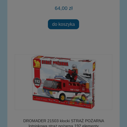
64,00 zł
do koszyka
DROMADER 21503 klocki STRAŻ POŻARNA
lotniskowa straż pożarna 192 elementy