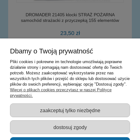
DROMADER 21405 klocki STRAŻ POŻARNA
samochód strażacki z przyczepką 155 elementów
23,50 zł
Dbamy o Twoją prywatność
powiadom o dostępności
Pliki cookies i pokrewne im technologie umożliwiają poprawne
działanie strony i pomagają nam dostosować ofertę do Twoich
potrzeb. Możesz zaakceptować wykorzystanie przez nas
Warunki zakupów
wszystkich tych plików i przejść do sklepu lub dostosować użycie
plików do swoich preferencji, wybierając opcję "Dostosuj zgody".
Moje konto
Więcej o plikach cookies przeczytasz w naszej Polityce
prywatności.
Informacje o sklepie
zaakceptuj tylko niezbędne
Sklep z zabawkami Łódź :: Hurownia zabawek :: Zabawki
edukacyjne :: Zestawy artystyczne :: Zabawki :: samochody Welly
:: Zabawkownia :: zabawki dla dzieci :: Lalki :: Klocki :: Artykuły
dostosuj zgody
szkolne ::