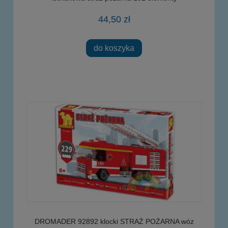
44,50 zł
do koszyka
DROMADER 92892 klocki STRAŻ POŻARNA wóz