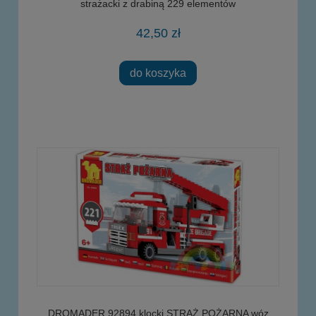
strażacki z drabiną 229 elementów
42,50 zł
do koszyka
DROMADER 92894 klocki STRAŻ POŻARNA wóz