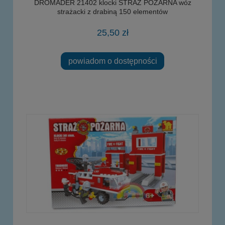
DROMADER 21402 klocki STRAŻ POŻARNA wóz
strażacki z drabiną 150 elementów
25,50 zł
powiadom o dostępności