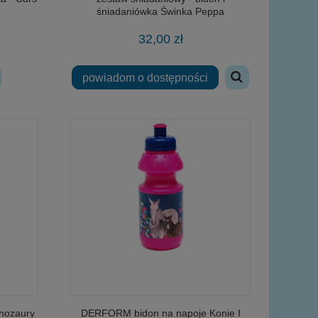
śniadaniówka Świnka Peppa
32,00 zł
powiadom o dostępności
nozaury
DERFORM bidon na napoje Konie I