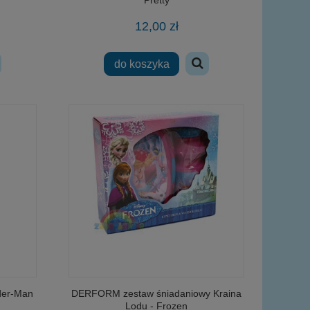
12,00 zł
do koszyka
wy
der-Man
DERFORM zestaw śniadaniowy Kraina
Lodu - Frozen