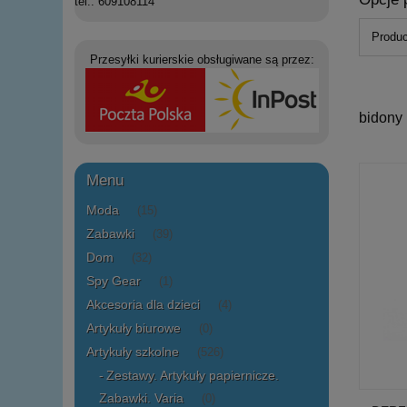
tel.: 609108114
Produc
Przesyłki kurierskie obsługiwane są przez:
bidony
Menu
Moda
(15)
Zabawki
(39)
Dom
(32)
Spy Gear
(1)
Akcesoria dla dzieci
(4)
Artykuły biurowe
(0)
Artykuły szkolne
(526)
Zestawy. Artykuły papiernicze.
Zabawki. Varia
(0)