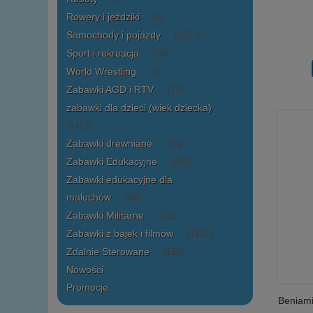
Rowery i jeździki
(4)
Samochody i pojazdy
(2377)
Sport i rekreacja
(56)
World Wrestling
(3)
Zabawki AGD i RTV
(76)
zabawki dla dzieci (wiek dziecka)
(6423)
Zabawki drewniane
(38)
Zabawki Edukacyjne
(243)
Zabawki edukacyjne dla
maluchów
(84)
Zabawki Militarne
(122)
Zabawki z bajek i filmów
(1251)
Zdalnie Sterowane
(159)
Nowości
Promocje
Beniami