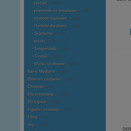
plecaki
(92)
pojemniki na śniadanie
(22)
pomoce naukowe
(10)
Portfele dla dzieci
(21)
Skarbonki
(36)
teczki
(1)
Temperówki
(3)
Torebki
(16)
Worki na obuwie
(47)
Bańki Mydlane
(41)
Baterie i zasilanie
(13)
Chodziki
(2)
Dla niemowląt
(154)
Do kąpieli
(55)
Figurki i zestawy
(173)
Filmy
(1)
Gry
(477)
DER