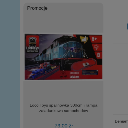
Promocje
IA wojskowy
Loco Toys spalinówka 300cm i rampa
Loco Toy
elementów
załadunkowa samochodów
Beniam
73,00 zł