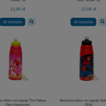
12,00 zł
12,00 zł
do koszyka
do koszyka
s pendolino 366cm wiadukt
zręcznościowa Gra Dromader - Sero
kolejowy
Stosik
in bidon na napoje The Palace
Beniamin bidon na napoje Spi
65,00 zł
29,00 zł
Pets Księżniczki
2016