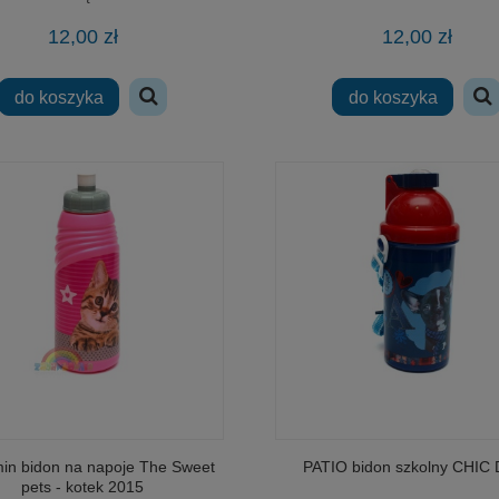
na regularna:
115,00 zł
Cena regularna:
49,00 zł
12,00 zł
12,00 zł
jniższa cena:
115,00 zł
Najniższa cena:
49,00 zł
do koszyka
powiadom o dostępności
do koszyka
do koszyka
in bidon na napoje The Sweet
PATIO bidon szkolny CHIC
pets - kotek 2015