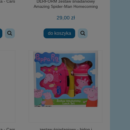
a - Cars
DERFORM zestaw śniadaniowy
Amazing Spider-Man Homecoming
29,00 zł
do koszyka
a - Cars
zestaw śniadaniowy - bidon i