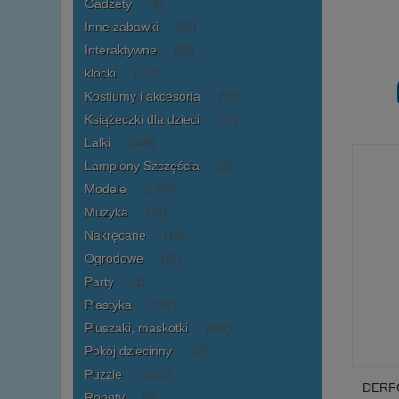
Gadżety
(8)
Inne zabawki
(36)
Interaktywne
(66)
klocki
(323)
Kostiumy i akcesoria
(53)
Książeczki dla dzieci
(13)
Lalki
(349)
Lampiony Szczęścia
(2)
Modele
(1756)
Muzyka
(46)
Nakręcane
(13)
Ogrodowe
(95)
Party
(1)
Plastyka
(397)
Pluszaki, maskotki
(602)
Pokój dziecinny
(23)
Puzzle
(1020)
DERFO
Roboty
(8)