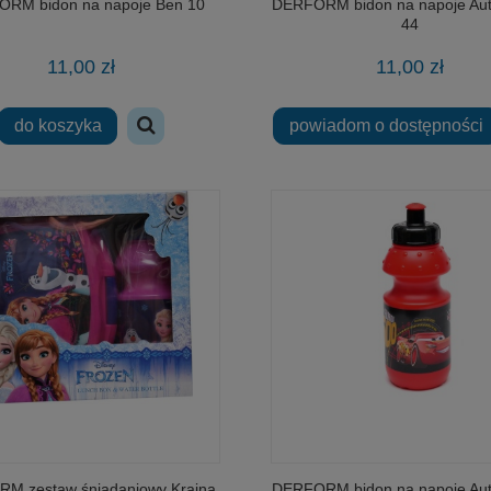
RM bidon na napoje Ben 10
DERFORM bidon na napoje Aut
44
11,00 zł
11,00 zł
do koszyka
powiadom o dostępności
M zestaw śniadaniowy Kraina
DERFORM bidon na napoje Aut