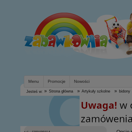
Menu
Promocje
Nowości
»
»
»
Strona główna
Artykuły szkolne
bidony
Jesteś w:
Opcje 