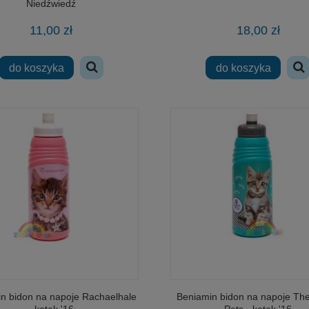
Niedźwiedź
11,00 zł
18,00 zł
do koszyka
do koszyka
n bidon na napoje Rachaelhale
Beniamin bidon na napoje Th
- kotek '16
Pets - kotek '16