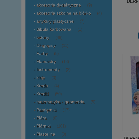
DERFO
akcesoria dydaktyczne
(9)
akcesoria szkolne na biórko
(4)
artykuły plastyczne
(7)
Bibuła karbowana
(1)
bidony
(49)
Długopisy
(11)
Farby
(8)
Flamastry
(18)
Instrumenty
(2)
kleje
(0)
Kreda
(4)
Kredki
(50)
matematyka - geometria
(5)
Pamiętniki
(17)
Pióra
(0)
Piórniki
(101)
Plastelina
(0)
DERFOR