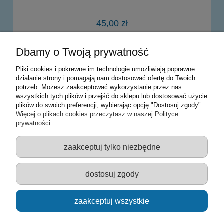
45,00 zł
Dbamy o Twoją prywatność
do koszyka
Pliki cookies i pokrewne im technologie umożliwiają poprawne
działanie strony i pomagają nam dostosować ofertę do Twoich
potrzeb. Możesz zaakceptować wykorzystanie przez nas
Warunki zakupów
wszystkich tych plików i przejść do sklepu lub dostosować użycie
plików do swoich preferencji, wybierając opcję "Dostosuj zgody".
Moje konto
Więcej o plikach cookies przeczytasz w naszej Polityce
prywatności.
Informacje o sklepie
zaakceptuj tylko niezbędne
Sklep z zabawkami Łódź :: Hurownia zabawek :: Zabawki
edukacyjne :: Zestawy artystyczne :: Zabawki :: samochody Welly
:: Zabawkownia :: zabawki dla dzieci :: Lalki :: Klocki :: Artykuły
dostosuj zgody
szkolne ::
zaakceptuj wszystkie