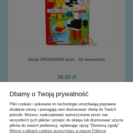
klocki DROMADER duże - 40 elementów
36,00 zł
Dbamy o Twoją prywatność
powiadom o dostępności
Pliki cookies i pokrewne im technologie umożliwiają poprawne
działanie strony i pomagają nam dostosować ofertę do Twoich
potrzeb. Możesz zaakceptować wykorzystanie przez nas
Warunki zakupów
wszystkich tych plików i przejść do sklepu lub dostosować użycie
plików do swoich preferencji, wybierając opcję "Dostosuj zgody".
Moje konto
Więcej o plikach cookies przeczytasz w naszej Polityce