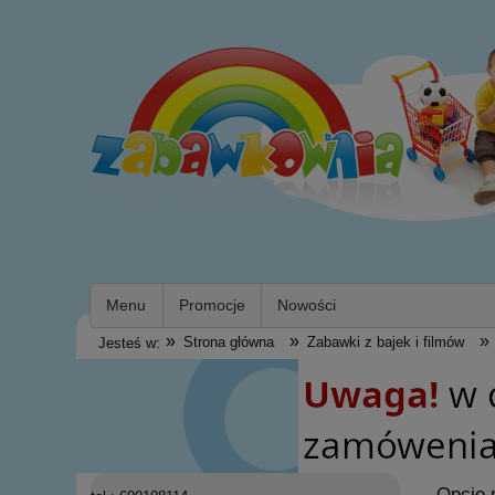
Menu
Promocje
Nowości
»
»
»
Strona główna
Zabawki z bajek i filmów
Jesteś w:
Opcje 