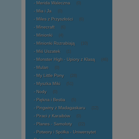
Merida Waleczna
(0)
Mia i Ja
(0)
Miles z Przyszłości
(6)
Minecraft
(6)
Minionki
(4)
Minionki Rozrabiają
(10)
Miś Uszatek
(1)
Monster High - Upiory z Klasą
(46)
Mulan
(0)
My Little Pony
(28)
Myszka Miki
(51)
Nody
(0)
Piękna i Bestia
(5)
Pingwiny z Madagaskaru
(12)
Piraci z Karaibów
(0)
Planes - Samoloty
(22)
Potwory i Spółka - Uniwersytet