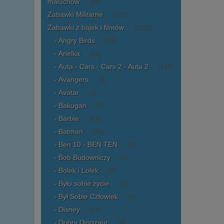
maluchów
(84)
Zabawki Militarne
(123)
Zabawki z bajek i filmów
(1252)
Angry Birds
(18)
Arielka
(15)
Auta - Cars - Cars 2 - Auta 2
(148)
Avangers
(9)
Avatar
(1)
Bakugan
(0)
Barbie
(43)
Batman
(35)
Ben 10 - BEN TEN
(8)
Bob Budowniczy
(5)
Bolek i Lolek
(0)
Było sobie życie
(2)
Był Sobie Człowiek
(1)
Disney
(14)
Dobry Dinozaur
(4)