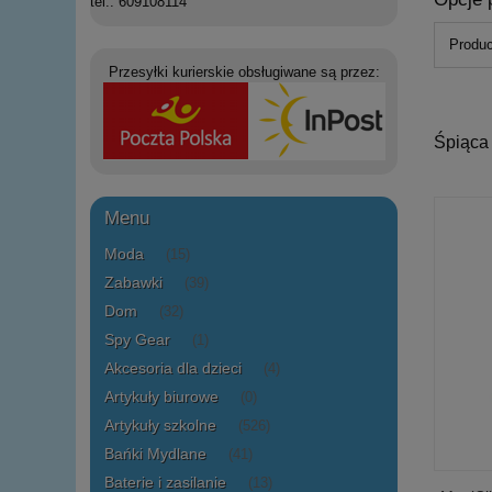
tel.: 609108114
Produc
Przesyłki kurierskie obsługiwane są przez:
Śpiąca
Menu
Moda
(15)
Zabawki
(39)
Dom
(32)
Spy Gear
(1)
Akcesoria dla dzieci
(4)
Artykuły biurowe
(0)
Artykuły szkolne
(526)
Bańki Mydlane
(41)
Baterie i zasilanie
(13)