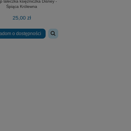
p laleczka księżniczka Disney -
Śpiąca Królewna
25,00 zł
adom o dostępności