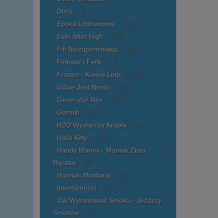
Dora
(7)
Epoka Lodowcowa
(11)
Ever After High
(18)
Fifi Niezapominajka
(2)
Fineasz i Ferb
(2)
Frozen - Kraina Lodu
(69)
Gdzie Jest Nemo
(13)
Generator Rex
(5)
Gormiti
(12)
H2O Wystarczy Kropla
(0)
Hallo Kitty
(22)
Handy Manny - Maniek Złota
Rączka
(0)
Hannah Montana
(9)
Iniemamocni
(0)
Jak Wytresować Smoka - Jeźdźcy
Smoków
(1)