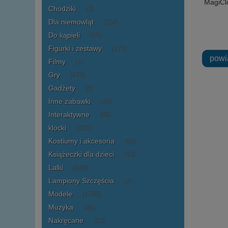
MagiCli
Chodziki
(2)
Dla niemowląt
(154)
Do kąpieli
(55)
Figurki i zestawy
(173)
powi
Filmy
(1)
Gry
(478)
Gadżety
(8)
Inne zabawki
(36)
Interaktywne
(66)
klocki
(323)
Kostiumy i akcesoria
(53)
Książeczki dla dzieci
(13)
Lalki
(349)
Lampiony Szczęścia
(2)
Modele
(1756)
Muzyka
(46)
Nakręcane
(13)