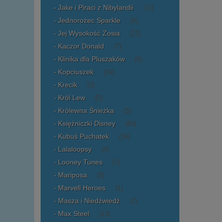
Jake i Piraci z Nibylandii
(11)
Jednorożec Sparkle
(0)
Jej Wysokość Zosia
(21)
Kaczor Donald
(7)
Klinika dla Pluszaków
(5)
Kopciuszek
(19)
Krecik
(3)
Król Lew
(5)
Królewna Śnieżka
(5)
Księżniczki Disney
(60)
Kubuś Puchatek
(36)
Lalaloopsy
(4)
Looney Tunes
(7)
Mariposa
(0)
Marvell Heroes
(1)
Masza i Niedźwiedź
(2)
Max Steel
(13)