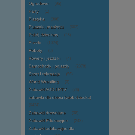
Ogrodowe
(95)
Party
(1)
Plastyka
(398)
Pluszaki, maskotki
(602)
Pokój dziecinny
(23)
Puzzle
(1024)
Roboty
(8)
Rowery i jeździki
(4)
Samochody i pojazdy
(2378)
Sport i rekreacja
(56)
World Wrestling
(3)
Zabawki AGD i RTV
(76)
zabawki dla dzieci (wiek dziecka)
(6424)
Zabawki drewniane
(38)
Zabawki Edukacyjne
(243)
Zabawki edukacyjne dla