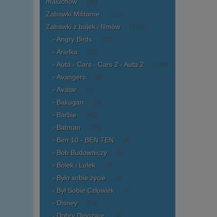
maluchów
(84)
Zabawki Militarne
(122)
Zabawki z bajek i filmów
(1251)
Angry Birds
(18)
Arielka
(15)
Auta - Cars - Cars 2 - Auta 2
(148)
Avangers
(9)
Avatar
(1)
Bakugan
(0)
Barbie
(43)
Batman
(35)
Ben 10 - BEN TEN
(8)
Bob Budowniczy
(5)
Bolek i Lolek
(0)
Było sobie życie
(2)
Był Sobie Człowiek
(1)
Disney
(14)
Dobry Dinozaur
(4)