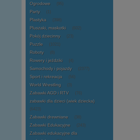
Ogrodowe
(95)
Party
(1)
Plastyka
(398)
Pluszaki, maskotki
(602)
Pokój dziecinny
(23)
Puzzle
(1021)
Roboty
(8)
Rowery i jeździki
(4)
Samochody i pojazdy
(2377)
Sport i rekreacja
(56)
World Wrestling
(3)
Zabawki AGD i RTV
(76)
zabawki dla dzieci (wiek dziecka)
(6423)
Zabawki drewniane
(38)
Zabawki Edukacyjne
(243)
Zabawki edukacyjne dla