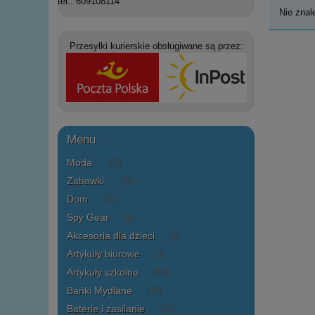
tel.: 609108114
Nie znal
Przesyłki kurierskie obsługiwane są przez:
Menu
Moda
(15)
Zabawki
(39)
Dom
(32)
Spy Gear
(1)
Akcesoria dla dzieci
(4)
Artykuły biurowe
(0)
Artykuły szkolne
(526)
Bańki Mydlane
(41)
Baterie i zasilanie
(13)