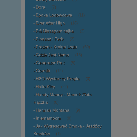
Dora
(7)
Epoka Lodowcowa
(11)
Ever After High
(18)
Fifi Niezapominajka
(2)
Fineasz i Ferb
(2)
Frozen - Kraina Lodu
(69)
Gdzie Jest Nemo
(13)
Generator Rex
(5)
Gormiti
(12)
H2O Wystarczy Kropla
(0)
Hallo Kitty
(22)
Handy Manny - Maniek Złota
Rączka
(0)
Hannah Montana
(9)
Iniemamocni
(0)
Jak Wytresować Smoka - Jeźdźcy
Smoków
(1)