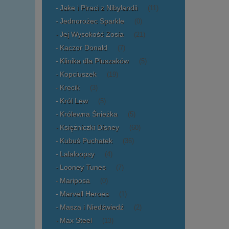
Jake i Piraci z Nibylandii
(11)
Jednorożec Sparkle
(0)
Jej Wysokość Zosia
(21)
Kaczor Donald
(7)
Klinika dla Pluszaków
(5)
Kopciuszek
(19)
Krecik
(3)
Król Lew
(5)
Królewna Śnieżka
(5)
Księżniczki Disney
(60)
Kubuś Puchatek
(36)
Lalaloopsy
(4)
Looney Tunes
(7)
Mariposa
(0)
Marvell Heroes
(1)
Masza i Niedźwiedź
(2)
Max Steel
(13)