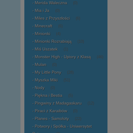
Merida Waleczna
(0)
Mia i Ja
(0)
Miles z Przyszłości
(6)
Minecraft
(6)
Minionki
(4)
Minionki Rozrabiają
(10)
Miś Uszatek
(1)
Monster High - Upiory z Klasą
(46)
Mulan
(0)
My Little Pony
(28)
Myszka Miki
(51)
Nody
(0)
Piękna i Bestia
(5)
Pingwiny z Madagaskaru
(12)
Piraci z Karaibów
(0)
Planes - Samoloty
(22)
Potwory i Spółka - Uniwersytet