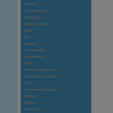
Chodziki
(2)
Dla niemowląt
(154)
Do kąpieli
(55)
Figurki i zestawy
(173)
Filmy
(1)
Gry
(477)
Gadżety
(8)
Inne zabawki
(36)
Interaktywne
(66)
klocki
(323)
Kostiumy i akcesoria
(53)
Książeczki dla dzieci
(13)
Lalki
(349)
Lampiony Szczęścia
(2)
Modele
(1756)
Muzyka
(46)
Nakręcane
(13)