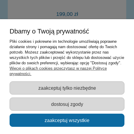
199,00 zł
Dbamy o Twoją prywatność
powiadom o dostępności
Pliki cookies i pokrewne im technologie umożliwiają poprawne
działanie strony i pomagają nam dostosować ofertę do Twoich
potrzeb. Możesz zaakceptować wykorzystanie przez nas
Warunki zakupów
wszystkich tych plików i przejść do sklepu lub dostosować użycie
plików do swoich preferencji, wybierając opcję "Dostosuj zgody".
Moje konto
Więcej o plikach cookies przeczytasz w naszej Polityce
prywatności.
Informacje o sklepie
zaakceptuj tylko niezbędne
Sklep z zabawkami Łódź :: Hurownia zabawek :: Zabawki
edukacyjne :: Zestawy artystyczne :: Zabawki :: samochody Welly
:: Zabawkownia :: zabawki dla dzieci :: Lalki :: Klocki :: Artykuły
dostosuj zgody
szkolne ::
zaakceptuj wszystkie