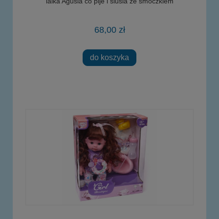
lalka Agusia co pije i siusia ze smoczkiem
68,00 zł
do koszyka