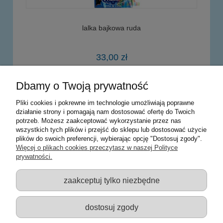
lalka bajkowa ruda
33,00 zł
Dbamy o Twoją prywatność
do koszyka
Pliki cookies i pokrewne im technologie umożliwiają poprawne
działanie strony i pomagają nam dostosować ofertę do Twoich
potrzeb. Możesz zaakceptować wykorzystanie przez nas
Warunki zakupów
wszystkich tych plików i przejść do sklepu lub dostosować użycie
plików do swoich preferencji, wybierając opcję "Dostosuj zgody".
Moje konto
Więcej o plikach cookies przeczytasz w naszej Polityce
prywatności.
Informacje o sklepie
zaakceptuj tylko niezbędne
Sklep z zabawkami Łódź :: Hurownia zabawek :: Zabawki
edukacyjne :: Zestawy artystyczne :: Zabawki :: samochody Welly
:: Zabawkownia :: zabawki dla dzieci :: Lalki :: Klocki :: Artykuły
dostosuj zgody
szkolne ::