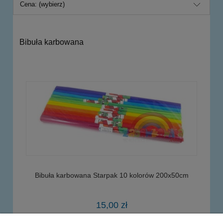
Cena: (wybierz)
Bibuła karbowana
Bibuła karbowana Starpak 10 kolorów 200x50cm
15,00 zł