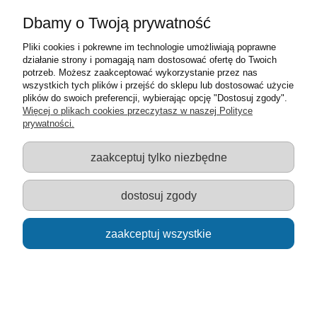
Dbamy o Twoją prywatność
Pliki cookies i pokrewne im technologie umożliwiają poprawne
działanie strony i pomagają nam dostosować ofertę do Twoich
potrzeb. Możesz zaakceptować wykorzystanie przez nas
wszystkich tych plików i przejść do sklepu lub dostosować użycie
plików do swoich preferencji, wybierając opcję "Dostosuj zgody".
Więcej o plikach cookies przeczytasz w naszej Polityce
prywatności.
Trefl puzzle BABY - Tomek i Przyjaciele 36066
zaakceptuj tylko niezbędne
24,00 zł
dostosuj zgody
do koszyka
zaakceptuj wszystkie