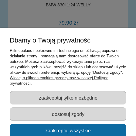
BMW 330i 1:24 WELLY
79,90 zł
Dbamy o Twoją prywatność
do koszyka
Pliki cookies i pokrewne im technologie umożliwiają poprawne
działanie strony i pomagają nam dostosować ofertę do Twoich
potrzeb. Możesz zaakceptować wykorzystanie przez nas
Warunki zakupów
wszystkich tych plików i przejść do sklepu lub dostosować użycie
plików do swoich preferencji, wybierając opcję "Dostosuj zgody".
Moje konto
Więcej o plikach cookies przeczytasz w naszej Polityce
prywatności.
Informacje o sklepie
zaakceptuj tylko niezbędne
Sklep z zabawkami Łódź :: Hurownia zabawek :: Zabawki
edukacyjne :: Zestawy artystyczne :: Zabawki :: samochody Welly
:: Zabawkownia :: zabawki dla dzieci :: Lalki :: Klocki :: Artykuły
dostosuj zgody
szkolne ::
zaakceptuj wszystkie