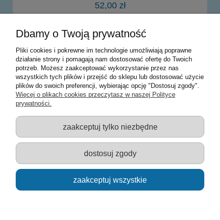
52,00 zł
Dbamy o Twoją prywatność
do koszyka
Pliki cookies i pokrewne im technologie umożliwiają poprawne
działanie strony i pomagają nam dostosować ofertę do Twoich
potrzeb. Możesz zaakceptować wykorzystanie przez nas
Warunki zakupów
wszystkich tych plików i przejść do sklepu lub dostosować użycie
plików do swoich preferencji, wybierając opcję "Dostosuj zgody".
Moje konto
Więcej o plikach cookies przeczytasz w naszej Polityce
prywatności.
Informacje o sklepie
zaakceptuj tylko niezbędne
Sklep z zabawkami Łódź :: Hurownia zabawek :: Zabawki
edukacyjne :: Zestawy artystyczne :: Zabawki :: samochody Welly
:: Zabawkownia :: zabawki dla dzieci :: Lalki :: Klocki :: Artykuły
dostosuj zgody
szkolne ::
zaakceptuj wszystkie
pokaż pełną wersję strony