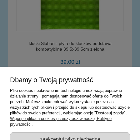
klocki Sluban - płyta do klocków podstawa
kompatybilna 39,5x39,5cm zielona
39,00 zł
Dbamy o Twoją prywatność
do koszyka
Pliki cookies i pokrewne im technologie umożliwiają poprawne
działanie strony i pomagają nam dostosować ofertę do Twoich
potrzeb. Możesz zaakceptować wykorzystanie przez nas
Warunki zakupów
wszystkich tych plików i przejść do sklepu lub dostosować użycie
plików do swoich preferencji, wybierając opcję "Dostosuj zgody".
Moje konto
Więcej o plikach cookies przeczytasz w naszej Polityce
prywatności.
Informacje o sklepie
zaakceptuj tylko niezbędne