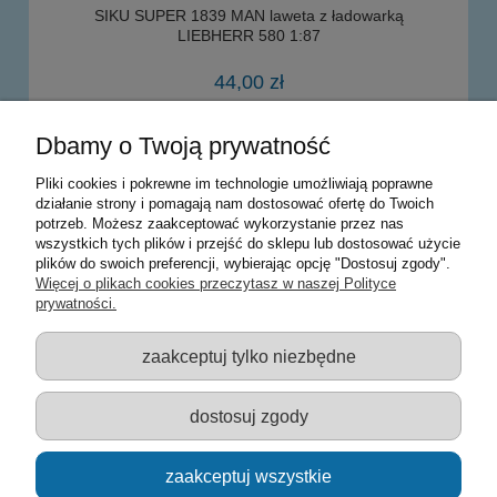
SIKU SUPER 1839 MAN laweta z ładowarką
LIEBHERR 580 1:87
44,00 zł
Dbamy o Twoją prywatność
powiadom o dostępności
Pliki cookies i pokrewne im technologie umożliwiają poprawne
działanie strony i pomagają nam dostosować ofertę do Twoich
potrzeb. Możesz zaakceptować wykorzystanie przez nas
Warunki zakupów
wszystkich tych plików i przejść do sklepu lub dostosować użycie
plików do swoich preferencji, wybierając opcję "Dostosuj zgody".
Moje konto
Więcej o plikach cookies przeczytasz w naszej Polityce
prywatności.
Informacje o sklepie
zaakceptuj tylko niezbędne
Sklep z zabawkami Łódź :: Hurownia zabawek :: Zabawki
edukacyjne :: Zestawy artystyczne :: Zabawki :: samochody Welly
:: Zabawkownia :: zabawki dla dzieci :: Lalki :: Klocki :: Artykuły
dostosuj zgody
szkolne ::
zaakceptuj wszystkie