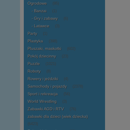
Ogrodowe
(95)
Banzai
(1)
Gry i zabawy
(6)
Latawce
(3)
Party
(1)
Plastyka
(398)
Pluszaki, maskotki
(602)
Pokój dziecinny
(23)
Puzzle
(1021)
Roboty
(8)
Rowery i jeździki
(4)
Samochody i pojazdy
(2378)
Sport i rekreacja
(56)
World Wrestling
(3)
Zabawki AGD i RTV
(76)
zabawki dla dzieci (wiek dziecka)
(6423)