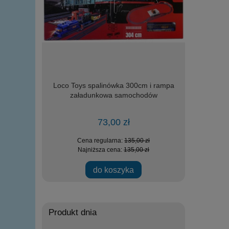
r - Serowy
Loco Toys spalinówka 300cm i rampa
DROMADER 2
załadunkowa samochodów
helikopte
73,00 zł
zł
Cena regularna:
135,00 zł
Ce
zł
Najniższa cena:
135,00 zł
Na
ości
do koszyka
powi
Produkt dnia