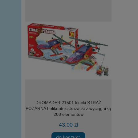
 Lab Monster
DROMADER 21501 klocki STRAŻ
Kosmiczny k
 Krem
POŻARNA helikopter strażacki z wyciągarką
208 elementów
43,00 zł
do koszyka