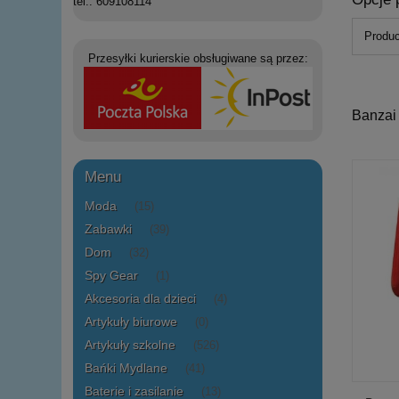
tel.: 609108114
Produc
Przesyłki kurierskie obsługiwane są przez:
Banzai
Menu
Moda
(15)
Zabawki
(39)
Dom
(32)
Spy Gear
(1)
Akcesoria dla dzieci
(4)
Artykuły biurowe
(0)
Artykuły szkolne
(526)
Bańki Mydlane
(41)
Baterie i zasilanie
(13)