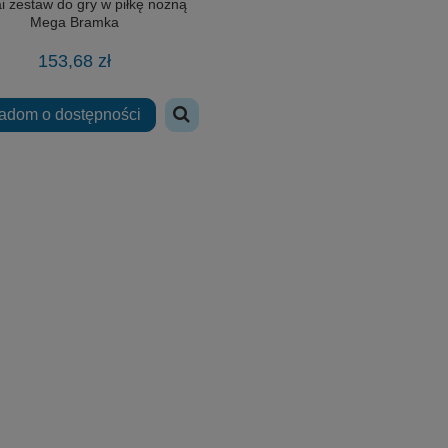
i zestaw do gry w piłkę nożną
Mega Bramka
153,68 zł
adom o dostępności