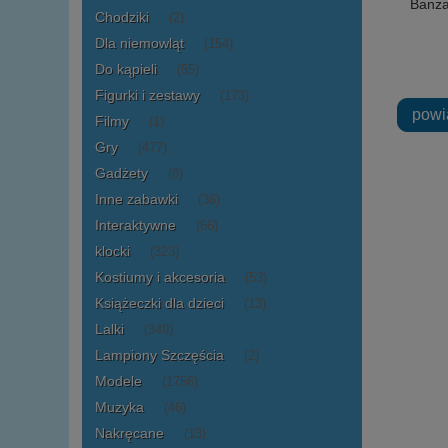
Banza
Chodziki
(2)
Dla niemowląt
(154)
Do kąpieli
(55)
Figurki i zestawy
(173)
powi
Filmy
(1)
Gry
(477)
Gadżety
(8)
Inne zabawki
(36)
Interaktywne
(66)
klocki
(323)
Kostiumy i akcesoria
(53)
Książeczki dla dzieci
(13)
Lalki
(349)
Lampiony Szczęścia
(2)
Modele
(1756)
Muzyka
(46)
Nakręcane
(13)