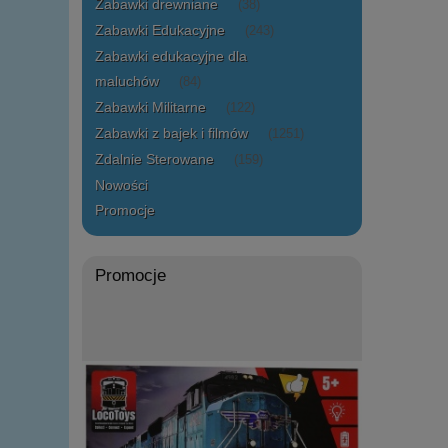
Zabawki drewniane
(38)
Zabawki Edukacyjne
(243)
Zabawki edukacyjne dla
maluchów
(84)
Zabawki Militarne
(122)
Zabawki z bajek i filmów
(1251)
Zdalnie Sterowane
(159)
Nowości
Promocje
Promocje