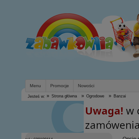
Menu
Promocje
Nowości
»
»
»
Strona główna
Ogrodowe
Banzai
Jesteś w:
Opcje 