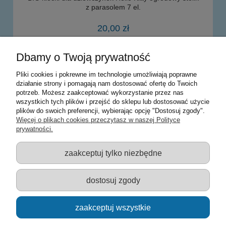
z parasolem 7 el.
20,00 zł
Dbamy o Twoją prywatność
powiadom o dostępności
Pliki cookies i pokrewne im technologie umożliwiają poprawne
działanie strony i pomagają nam dostosować ofertę do Twoich
potrzeb. Możesz zaakceptować wykorzystanie przez nas
Warunki zakupów
wszystkich tych plików i przejść do sklepu lub dostosować użycie
plików do swoich preferencji, wybierając opcję "Dostosuj zgody".
Moje konto
Więcej o plikach cookies przeczytasz w naszej Polityce
prywatności.
Informacje o sklepie
zaakceptuj tylko niezbędne
Sklep z zabawkami Łódź :: Hurownia zabawek :: Zabawki
edukacyjne :: Zestawy artystyczne :: Zabawki :: samochody Welly
:: Zabawkownia :: zabawki dla dzieci :: Lalki :: Klocki :: Artykuły
dostosuj zgody
szkolne ::
zaakceptuj wszystkie