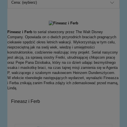
Cena: (wybierz)
Fineasz i Ferb
to serial stworzony przez The Walt Disney
Company. Opowiada on o dwóch przyrodnich braciach pragnących
ciekawie spędzić okres letnich wakacji. Wykorzystują w tym celu,
nieprzeciętną jak na swój wiek, wiedzę i umiejętności
konstruktorskie, codziennie realizując inny projekt. Serial nasycony
jest akcją, za sprawą siostry Fretki, utrudniającej chłopcom pracę
oraz Pepe Pana Dziobaka, który na co dzień udając bezmyślnego
ssaka i maskotkę braci, na czas tajnej misji zamienia się w Agenta
P, walczącego z szalonym naukowcem Heinzem Dundersztycem.
W efekcie równolegle następujących wydarzeń, wynalazki Fineasza
i Ferba znikają zanim Fretka zdąży ich zdemaskować przed mamą,
Lindą.
Fineasz i Ferb