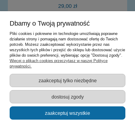
29,00 zł
Dbamy o Twoją prywatność
powiadom o dostępności
Pliki cookies i pokrewne im technologie umożliwiają poprawne
działanie strony i pomagają nam dostosować ofertę do Twoich
potrzeb. Możesz zaakceptować wykorzystanie przez nas
Warunki zakupów
wszystkich tych plików i przejść do sklepu lub dostosować użycie
plików do swoich preferencji, wybierając opcję "Dostosuj zgody".
Moje konto
Więcej o plikach cookies przeczytasz w naszej Polityce
prywatności.
Informacje o sklepie
zaakceptuj tylko niezbędne
Sklep z zabawkami Łódź :: Hurownia zabawek :: Zabawki
edukacyjne :: Zestawy artystyczne :: Zabawki :: samochody Welly
:: Zabawkownia :: zabawki dla dzieci :: Lalki :: Klocki :: Artykuły
dostosuj zgody
szkolne ::
zaakceptuj wszystkie
pokaż pełną wersję strony