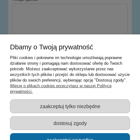
wyślij
Dbamy o Twoją prywatność
Pliki cookies i pokrewne im technologie umożliwiają poprawne
działanie strony i pomagają nam dostosować ofertę do Twoich
potrzeb. Możesz zaakceptować wykorzystanie przez nas
Warunki zakupów
wszystkich tych plików i przejść do sklepu lub dostosować użycie
plików do swoich preferencji, wybierając opcję "Dostosuj zgody".
Moje konto
Więcej o plikach cookies przeczytasz w naszej Polityce
prywatności.
Informacje o sklepie
zaakceptuj tylko niezbędne
Sklep z zabawkami Łódź :: Hurownia zabawek :: Zabawki
edukacyjne :: Zestawy artystyczne :: Zabawki :: samochody Welly
:: Zabawkownia :: zabawki dla dzieci :: Lalki :: Klocki :: Artykuły
dostosuj zgody
szkolne ::
zaakceptuj wszystkie