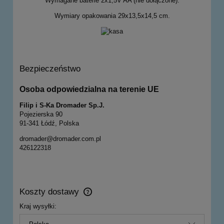
Wymagane baterie 2x1,5V AA (nie dołączone).
Wymiary opakowania 29x13,5x14,5 cm.
Bezpieczeństwo
Osoba odpowiedzialna na terenie UE
Filip i S-Ka Dromader Sp.J.
Pojezierska 90
91-341 Łódź, Polska
dromader@dromader.com.pl
426122318
Koszty dostawy
Cena nie zawiera ewentualnych kosztów płatności
Kraj wysyłki: