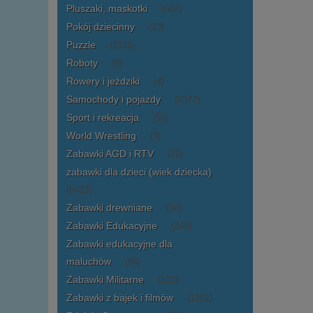
Pluszaki, maskotki
(602)
Pokój dziecinny
(23)
Puzzle
(1018)
Roboty
(8)
Rowery i jeździki
(4)
Samochody i pojazdy
(2377)
Sport i rekreacja
(56)
World Wrestling
(3)
Zabawki AGD i RTV
(76)
zabawki dla dzieci (wiek dziecka)
(6423)
Zabawki drewniane
(36)
Zabawki Edukacyjne
(243)
Zabawki edukacyjne dla
maluchów
(84)
Zabawki Militarne
(122)
Zabawki z bajek i filmów
(1251)