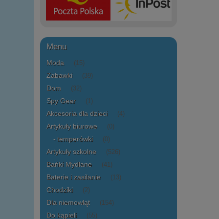
Menu
Moda
(15)
Zabawki
(39)
Dom
(32)
Spy Gear
(1)
Akcesoria dla dzieci
(4)
Artykuły biurowe
(0)
temperówki
(0)
Artykuły szkolne
(526)
Bańki Mydlane
(41)
Baterie i zasilanie
(13)
Chodziki
(2)
Dla niemowląt
(154)
Do kąpieli
(55)