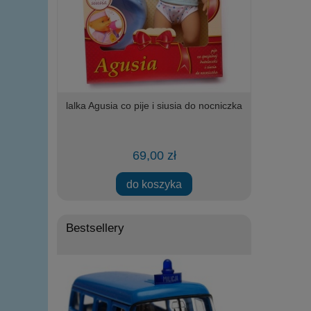
i STRAŻ
lalka Agusia co pije i siusia do nocniczka
klocki
z wyciągarką
LO
69,00 zł
do koszyka
powi
Bestsellery