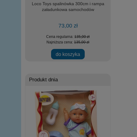
r - Serowy
Loco Toys spalinówka 300cm i rampa
DROMADER 2
załadunkowa samochodów
helikopte
73,00 zł
zł
Cena regularna:
135,00 zł
Ce
zł
Najniższa cena:
135,00 zł
Na
ości
do koszyka
powi
Produkt dnia