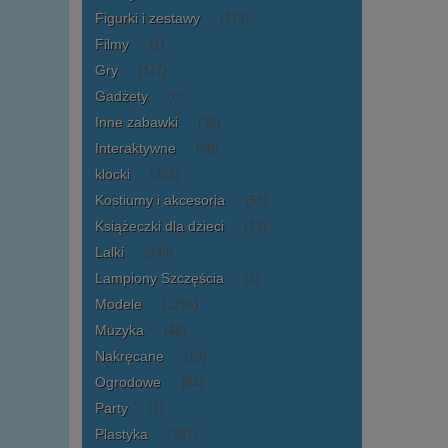
Figurki i zestawy
(173)
Filmy
(1)
Gry
(477)
Gadżety
(8)
Inne zabawki
(36)
Interaktywne
(66)
klocki
(323)
Kostiumy i akcesoria
(53)
Książeczki dla dzieci
(13)
Lalki
(349)
Lampiony Szczęścia
(2)
Modele
(1756)
Muzyka
(46)
Nakręcane
(13)
Ogrodowe
(94)
Party
(1)
Plastyka
(397)