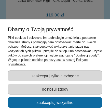
Lalka Ever After High - C.A. Cupid - Córka Erosa
119,00 zł
Dbamy o Twoją prywatność
powiadom o dostępności
Pliki cookies i pokrewne im technologie umożliwiają poprawne
działanie strony i pomagają nam dostosować ofertę do Twoich
potrzeb. Możesz zaakceptować wykorzystanie przez nas
Warunki zakupów
wszystkich tych plików i przejść do sklepu lub dostosować użycie
plików do swoich preferencji, wybierając opcję "Dostosuj zgody".
Moje konto
Więcej o plikach cookies przeczytasz w naszej Polityce
prywatności.
Informacje o sklepie
zaakceptuj tylko niezbędne
Sklep z zabawkami Łódź :: Hurownia zabawek :: Zabawki
edukacyjne :: Zestawy artystyczne :: Zabawki :: samochody Welly
:: Zabawkownia :: zabawki dla dzieci :: Lalki :: Klocki :: Artykuły
dostosuj zgody
szkolne ::
zaakceptuj wszystkie