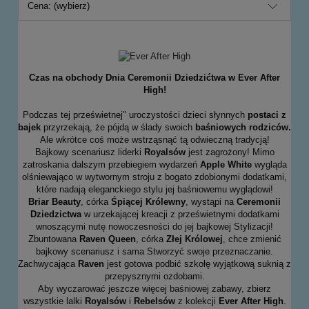
Cena: (wybierz)
Czas na obchody Dnia Ceremonii Dziedzićtwa w Ever After
High!
Podczas tej prześwietnej" uroczystości dzieci słynnych
postaci z
bajek
przyrzekają, że pójdą w ślady swoich
baśniowych rodziców.
Ale wkrótce coś może wstrząsnąć tą odwieczną tradycją!
Bajkowy scenariusz liderki
Royalsów
jest zagrożony! Mimo
zatroskania dalszym przebiegiem wydarzeń
Apple White
wygląda
olśniewająco w wytwornym stroju z bogato zdobionymi dodatkami,
które nadają eleganckiego stylu jej baśniowemu wyglądowi!
Briar Beauty
, córka
Śpiącej Królewny
, wystąpi na
Ceremonii
Dziedzictwa
w urzekającej kreacji z prześwietnymi dodatkami
wnoszącymi nutę nowoczesności do jej bajkowej Stylizacji!
Zbuntowana
Raven Queen
, córka
Złej Królowej
, chce zmienić
bajkowy scenariusz i sama Stworzyć swoje przeznaczanie.
Zachwycająca
Raven
jest gotowa podbić szkołę wyjątkową suknią z
przepysznymi ozdobami.
Aby wyczarować jeszcze więcej baśniowej zabawy, zbierz
wszystkie lalki
Royalsów
i
Rebelsów
z kolekcji
Ever After High
.