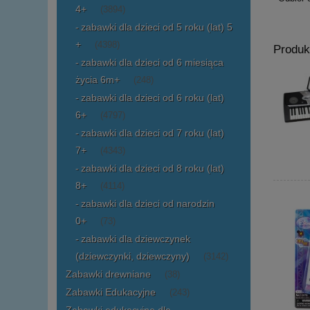
4+
(3894)
zabawki dla dzieci od 5 roku (lat) 5
+
(4398)
Produk
zabawki dla dzieci od 6 miesiąca
życia 6m+
(248)
zabawki dla dzieci od 6 roku (lat)
6+
(4797)
zabawki dla dzieci od 7 roku (lat)
7+
(4343)
zabawki dla dzieci od 8 roku (lat)
8+
(4114)
zabawki dla dzieci od narodzin
0+
(73)
zabawki dla dziewczynek
(dziewczynki, dziewczyny)
(3142)
Zabawki drewniane
(38)
Zabawki Edukacyjne
(243)