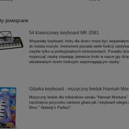
ty powiązane
54 klawiszowy keyboard MK-2061
Wspaniały keyboard, który dla dzieci może być wspaniały
do świata muzyki. Instrument posiada wiele funkcji spotyk
zwykle tylko w profesjonalnych instrumentach. Ponadto dz
rozpocząć naukę stawiając pierwsze kroki w nauce gry dzię
wbudowanym trzem funkcjom wspomagającym naukę:
Gitarka keyboard - muzyczny brelok Hannah Mo
Muzyczny brelok dla miłośników serialu "Hannah Montana"
naciśnięciu przycisku zarówno gitara jak i keyboard odegra 
filmu " Nobody's Perfect".