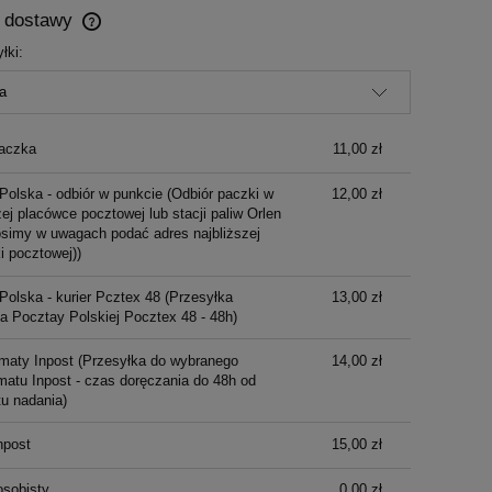
y dostawy
łki:
Cena nie zawiera ewentualnych kosztów
płatności
aczka
11,00 zł
Polska - odbiór w punkcie
(Odbiór paczki w
12,00 zł
ej placówce pocztowej lub stacji paliw Orlen
osimy w uwagach podać adres najbliższej
i pocztowej))
Polska - kurier Pcztex 48
(Przesyłka
13,00 zł
ka Pocztay Polskiej Pocztex 48 - 48h)
maty Inpost
(Przesyłka do wybranego
14,00 zł
atu Inpost - czas doręczania do 48h od
u nadania)
npost
15,00 zł
osobisty
0,00 zł