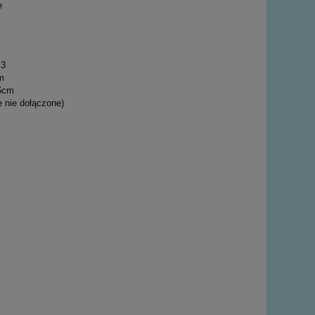
e
 3
m
6cm
e nie dołączone)