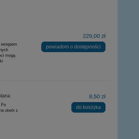
229,00 zł
m wstępem
powiadom o dostępności
anych
ieci mogą
ki
ntana
8,50 zł
. Po
do koszyka
na utwór z