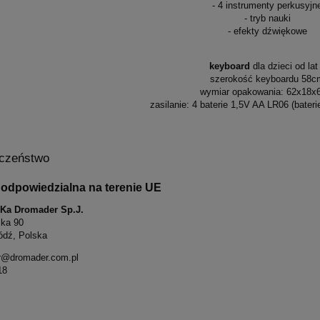
- 4 instrumenty perkusyjn
- tryb nauki
- efekty dźwiękowe
keyboard
dla dzieci od lat
szerokość keyboardu 58c
wymiar opakowania: 62x18x
zasilanie: 4 baterie 1,5V AA LR06 (bateri
czeństwo
odpowiedzialna na terenie UE
S-Ka Dromader Sp.J.
ska 90
ódź, Polska
r@dromader.com.pl
18