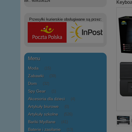
tel.: 609108114
Keyboar
Przesyłki kurierskie obsługiwane są przez:
Menu
Moda
(15)
Zabawki
(39)
Dom
(32)
Spy Gear
(1)
Akcesoria dla dzieci
(4)
Artykuły biurowe
(0)
Artykuły szkolne
(526)
Bańki Mydlane
(41)
Baterie i zasilanie
(13)