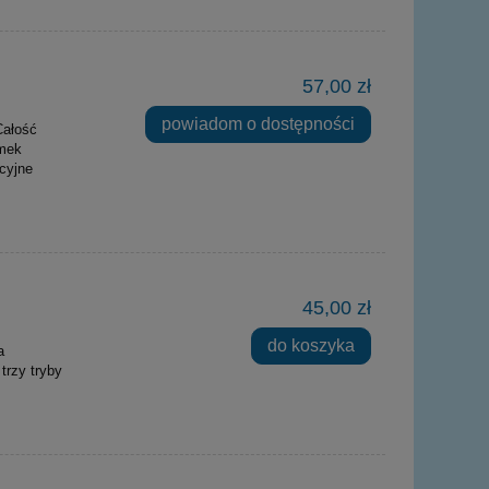
57,00 zł
powiadom o dostępności
Całość
amek
cyjne
45,00 zł
do koszyka
a
trzy tryby