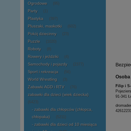
Ogrodowe
(95)
Party
(1)
Plastyka
(397)
Pluszaki, maskotki
(602)
Pokój dziecinny
(23)
Puzzle
(1020)
Roboty
(8)
Rowery i jeździki
(4)
Samochody i pojazdy
Bezpie
(2377)
Sport i rekreacja
(56)
Osoba 
World Wrestling
(3)
Filip i 
Zabawki AGD i RTV
(76)
Pojezier
zabawki dla dzieci (wiek dziecka)
91-341 Ł
(6423)
dromade
zabawki dla chłopców (chłopca,
4261223
chłopaka)
(5211)
zabawki dla dzieci od 10 miesiąca