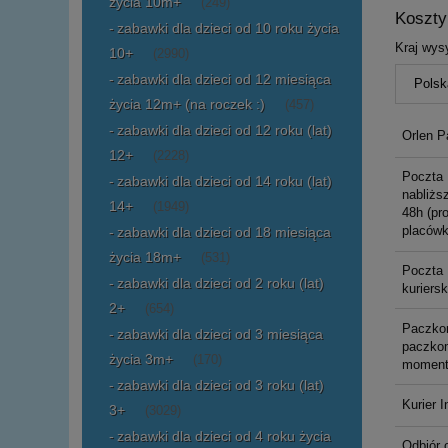
życia 10m+
(249)
Koszt
zabawki dla dzieci od 10 roku życia
Kraj wysy
10+
(2990)
zabawki dla dzieci od 12 miesiąca
życia 12m+ (na roczek :)
(457)
zabawki dla dzieci od 12 roku (lat)
Orlen P
12+
(2228)
Poczta 
zabawki dla dzieci od 14 roku (lat)
nabliższ
14+
(1949)
48h (pr
placówk
zabawki dla dzieci od 18 miesiąca
życia 18m+
(531)
Poczta 
zabawki dla dzieci od 2 roku (lat)
kuriers
2+
(654)
Paczko
zabawki dla dzieci od 3 miesiąca
paczkom
życia 3m+
(170)
moment
zabawki dla dzieci od 3 roku (lat)
Kurier I
3+
(3029)
zabawki dla dzieci od 4 roku życia
Odbiór 