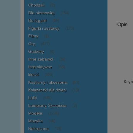
Chodziki
(2)
Dla niemowląt
(154)
Do kąpieli
(55)
Opis
Figurki i zestawy
(173)
Filmy
(1)
Gry
(477)
Gadżety
(8)
Inne zabawki
(36)
Interaktywne
(66)
klocki
(323)
Keyb
Kostiumy i akcesoria
(53)
Książeczki dla dzieci
(13)
Lalki
(349)
Lampiony Szczęścia
(2)
Modele
(1756)
Muzyka
(46)
Nakręcane
(13)