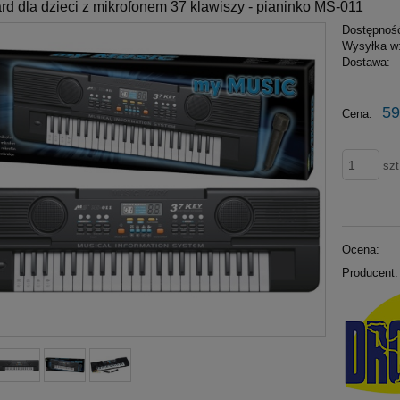
d dla dzieci z mikrofonem 37 klawiszy - pianinko MS-011
Dostępnoś
Wysyłka w
Dostawa:
59
Cena:
szt
Ocena:
Producent: