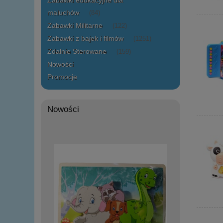
Zabawki edukacyjne dla
maluchów
(84)
Zabawki Militarne
(122)
Zabawki z bajek i filmów
(1251)
Zdalnie Sterowane
(159)
Nowości
Promocje
Nowości