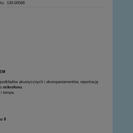
tu:
130-00568
NEM
 podkładów akustycznych i akompaniamentów, rejestrację
do
mikrofonu
.
 i tempa.
u 8