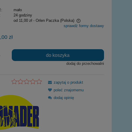
ć:
mało
:
24 godziny
od 11,00 zł
- Orlen Paczka
(Polska)
sprawdź formy dostawy
Cena nie zawiera ewentualnych kosztów
,00 zł
płatności
do koszyka
.
dodaj do przechowalni
zapytaj o produkt
poleć znajomemu
dodaj opinię