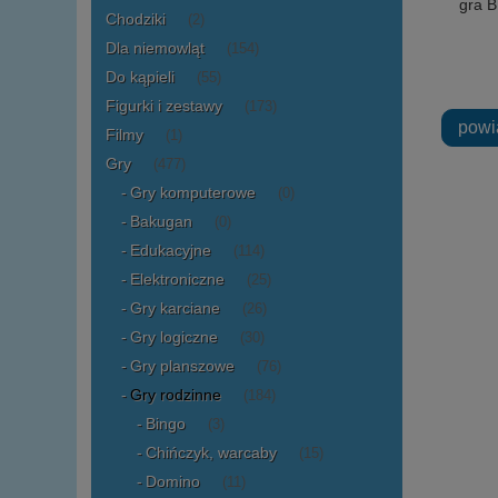
gra 
Chodziki
(2)
Dla niemowląt
(154)
Do kąpieli
(55)
Figurki i zestawy
(173)
powi
Filmy
(1)
Gry
(477)
Gry komputerowe
(0)
Bakugan
(0)
Edukacyjne
(114)
Elektroniczne
(25)
Gry karciane
(26)
Gry logiczne
(30)
Gry planszowe
(76)
Gry rodzinne
(184)
Bingo
(3)
Chińczyk, warcaby
(15)
Domino
(11)