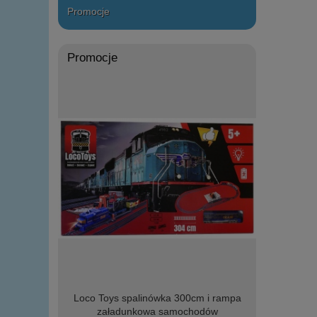
Promocje
Promocje
r - Serowy
Loco Toys spalinówka 300cm i rampa
DROMADER 2
załadunkowa samochodów
helikopte