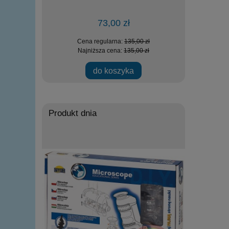
73,00 zł
zł
Cena regularna:
135,00 zł
Ce
zł
Najniższa cena:
135,00 zł
Na
ości
do koszyka
powi
Produkt dnia