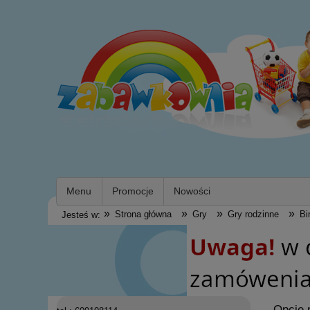
Menu
Promocje
Nowości
»
»
»
»
Strona główna
Gry
Gry rodzinne
Bi
Jesteś w:
Opcje 