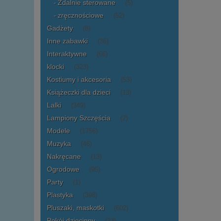
Zdalnie sterowane
(5)
zręcznościowe
(52)
Gadżety
(8)
Inne zabawki
(36)
Interaktywne
(66)
klocki
(323)
Kostiumy i akcesoria
(53)
Książeczki dla dzieci
(13)
Lalki
(349)
Lampiony Szczęścia
(2)
Modele
(1756)
Muzyka
(46)
Nakręcane
(13)
Ogrodowe
(95)
Party
(1)
Plastyka
(398)
Pluszaki, maskotki
(602)
Pokój dziecinny