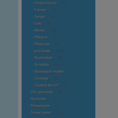
Elektroniczne
(5)
Farmer
(1)
Jenga
(1)
Link
(0)
Memo
(39)
Piłkarze
(0)
Piłkarzyki
(1)
pozostałe
(23)
Rummikub
(3)
Scrabble
(14)
Spadające małpki
(1)
Zestawy
(1)
Zgadnij kto to?
(1)
Gry sportowe
(4)
Ruchowe
(7)
Telewizyjne
(4)
Towarzyskie
(55)