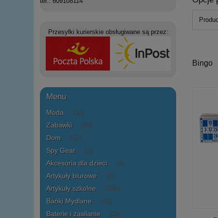
tel.: 609108114
Produc
Przesyłki kurierskie obsługiwane są przez:
Bingo
Menu
Moda
(15)
Zabawki
(39)
Dom
(32)
Spy Gear
(1)
Akcesoria dla dzieci
(4)
Artykuły biurowe
(0)
Artykuły szkolne
(526)
Bańki Mydlane
(41)
Baterie i zasilanie
(13)