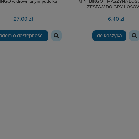
BINGO w drewnianym pudełku
MINI BINGO - MASZYNA LOS
ZESTAW DO GRY LOSO
27,00 zł
6,40 zł
adom o dostępności
do koszyka