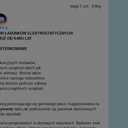
waga 1 szt.: 0,6kg
FF'A
TOR ŁADUNKÓW ELEKTROSTATYCZNYCH!
UŻ OD 8-MIU LAT
JSTERKOWANIE
dukacyjnych zestawów,
ych urządzeń takich jak
do animacji. Można także
mnice naszego nieboskłonu.
órej dziecko podczas zabawy
a poszczególnych urządzeń.
omocą poruszającego się gumowego pasa i magazynowana na
rymenty
takie jak podnoszenie się pasemek aluminiowych
nie neonówki.
e można przeprowadzić w domowych warunkach. Będziesz miał