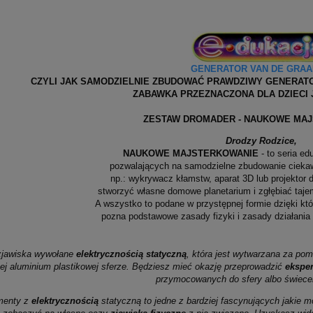
GENERATOR VAN DE GRAA
CZYLI JAK SAMODZIELNIE ZBUDOWAĆ PRAWDZIWY GENERA
ZABAWKA PRZEZNACZONA DLA DZIECI J
ZESTAW DROMADER - NAUKOWE MA
Drodzy Rodzice,
NAUKOWE MAJSTERKOWANIE
- to seria e
pozwalających na samodzielne zbudowanie ciekaw
np.: wykrywacz kłamstw, aparat 3D lub projektor 
stworzyć własne domowe planetarium i zgłębiać taje
A wszystko to podane w przystępnej formie dzięki kt
pozna podstawowe zasady fizyki i zasady działani
zjawiska wywołane
elektrycznością statyczną
, która jest wytwarzana za p
tej aluminium plastikowej sferze. Będziesz mieć okazję przeprowadzić
ekspe
przymocowanych do sfery albo świece
menty z
elektrycznością
statyczną to jedne z bardziej fascynujących jaki