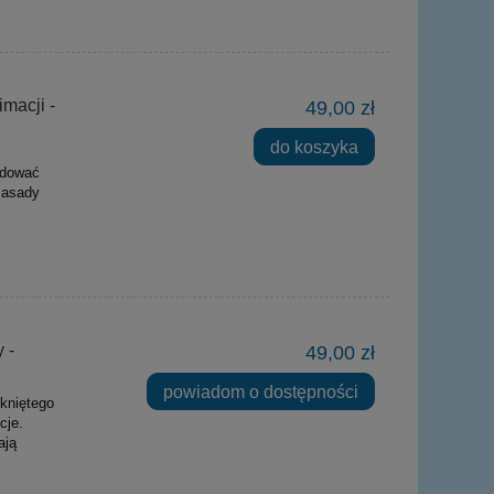
macji -
49,00 zł
do koszyka
udować
zasady
 -
49,00 zł
powiadom o dostępności
kniętego
cje.
ają