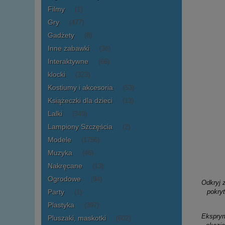
Filmy
(1)
Gry
(477)
Gadżety
(8)
Inne zabawki
(36)
Interaktywne
(66)
klocki
(323)
Kostiumy i akcesoria
(53)
Książeczki dla dzieci
(13)
Lalki
(349)
Lampiony Szczęścia
(2)
Modele
(1756)
Muzyka
(46)
Nakręcane
(13)
Ogrodowe
(94)
Odkryj 
Party
pokry
(1)
Plastyka
(397)
Ekspry
Pluszaki, maskotki
(602)