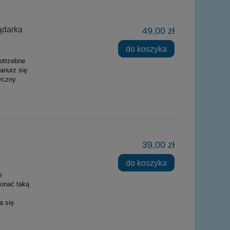
ądarka
49,00 zł
do koszyka
otrzebne
anurz się
tyczny
39,00 zł
do koszyka
e
onać taką
a się