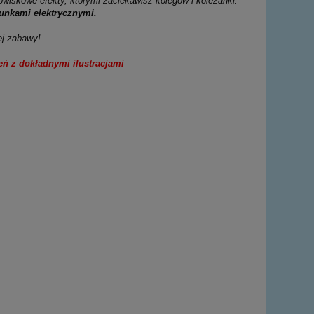
wiskowe efekty, którymi zaciekawisz kolegów i koleżanki.
unkami elektrycznymi.
ej zabawy!
eń z dokładnymi ilustracjami