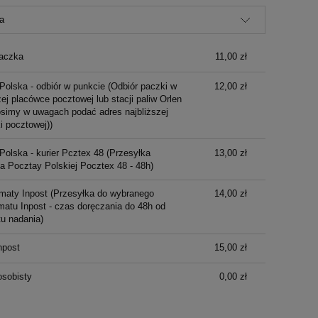
Cena nie zawiera ewentualnych kosztów
płatności
aczka
11,00 zł
Polska - odbiór w punkcie
(Odbiór paczki w
12,00 zł
ej placówce pocztowej lub stacji paliw Orlen
osimy w uwagach podać adres najbliższej
i pocztowej))
Polska - kurier Pcztex 48
(Przesyłka
13,00 zł
ka Pocztay Polskiej Pocztex 48 - 48h)
maty Inpost
(Przesyłka do wybranego
14,00 zł
atu Inpost - czas doręczania do 48h od
u nadania)
npost
15,00 zł
osobisty
0,00 zł