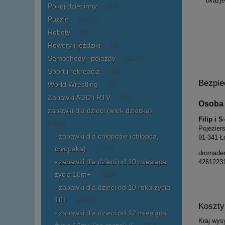
okazje
Pokój dziecinny
(23)
Puzzle
(1018)
Roboty
(8)
Rowery i jeździki
(4)
Samochody i pojazdy
(2377)
Sport i rekreacja
(56)
Bezpie
World Wrestling
(3)
Zabawki AGD i RTV
(76)
Osoba 
zabawki dla dzieci (wiek dziecka)
Filip i 
(6423)
Pojezier
zabawki dla chłopców (chłopca,
91-341 Ł
chłopaka)
(5211)
dromade
zabawki dla dzieci od 10 miesiąca
4261223
życia 10m+
(249)
zabawki dla dzieci od 10 roku życia
10+
(2990)
Koszt
zabawki dla dzieci od 12 miesiąca
Kraj wysy