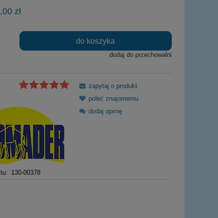
Cena nie zawiera ewentualnych kosztów
,00 zł
płatności
do koszyka
.
dodaj do przechowalni
zapytaj o produkt
poleć znajomemu
dodaj opinię
tu:
130-00378