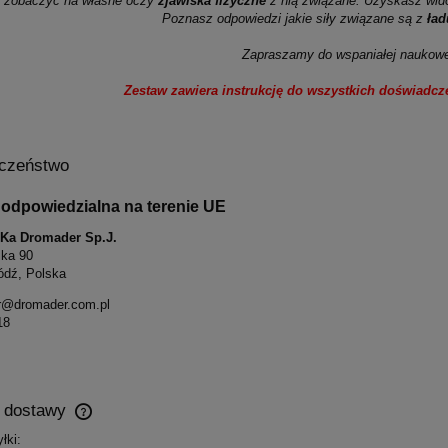
 zobaczyć na własne oczy
zjawiska fizyczne
z nią związane. Uzyskasz wido
Poznasz odpowiedzi jakie siły związane są z
ład
Zapraszamy do wspaniałej naukow
Zestaw zawiera instrukcję do wszystkich doświadcz
czeństwo
odpowiedzialna na terenie UE
S-Ka Dromader Sp.J.
ska 90
ódź, Polska
r@dromader.com.pl
18
y dostawy
łki: