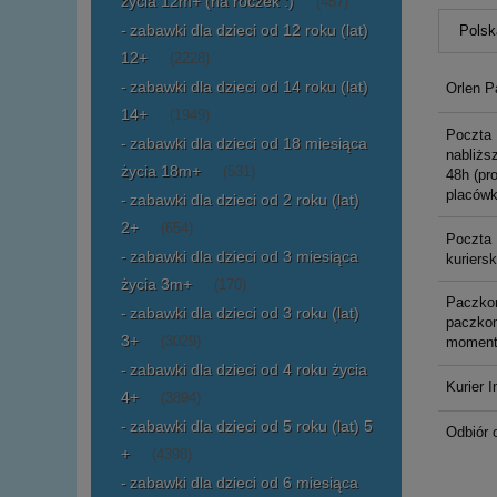
życia 12m+ (na roczek :)
(457)
zabawki dla dzieci od 12 roku (lat)
12+
(2228)
zabawki dla dzieci od 14 roku (lat)
Orlen P
14+
(1949)
Poczta 
zabawki dla dzieci od 18 miesiąca
nabliższ
życia 18m+
(531)
48h (pr
placówk
zabawki dla dzieci od 2 roku (lat)
2+
(654)
Poczta 
zabawki dla dzieci od 3 miesiąca
kuriers
życia 3m+
(170)
Paczko
zabawki dla dzieci od 3 roku (lat)
paczkom
3+
(3029)
moment
zabawki dla dzieci od 4 roku życia
Kurier I
4+
(3894)
zabawki dla dzieci od 5 roku (lat) 5
Odbiór 
+
(4398)
zabawki dla dzieci od 6 miesiąca