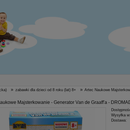
»
»
cka)
zabawki dla dzieci od 8 roku (lat) 8+
Artec Naukowe Majsterkow
Naukowe Majsterkowanie - Generator Van de Graaff'a - DROM
Dostępnoś
Wysyłka w
Dostawa: