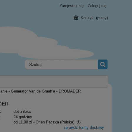
Zarejestruj się
Zaloguj się
Koszyk:
(pusty)
anie - Generator Van de Graaff'a - DROMADER
ADER
ć:
duża ilość
:
24 godziny
od 11,00 zł
- Orlen Paczka
(Polska)
sprawdź formy dostawy