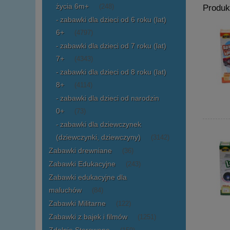
życia 6m+
(248)
Produk
zabawki dla dzieci od 6 roku (lat)
6+
(4797)
zabawki dla dzieci od 7 roku (lat)
7+
(4343)
zabawki dla dzieci od 8 roku (lat)
8+
(4114)
zabawki dla dzieci od narodzin
0+
(73)
zabawki dla dziewczynek
(dziewczynki, dziewczyny)
(3142)
Zabawki drewniane
(36)
Zabawki Edukacyjne
(243)
Zabawki edukacyjne dla
maluchów
(84)
Zabawki Militarne
(122)
Zabawki z bajek i filmów
(1251)