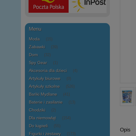
Menu
Moda
(15)
Zabawki
(39)
Dom
(32)
Spy Gear
(1)
Akcesoria dla dzieci
(4)
Artykuły biurowe
(0)
Artykuły szkolne
(526)
Bańki Mydlane
(41)
Baterie i zasilanie
(13)
Chodziki
(2)
Dla niemowląt
(154)
Do kąpieli
(55)
Opis
Figurki i zestawy
(173)