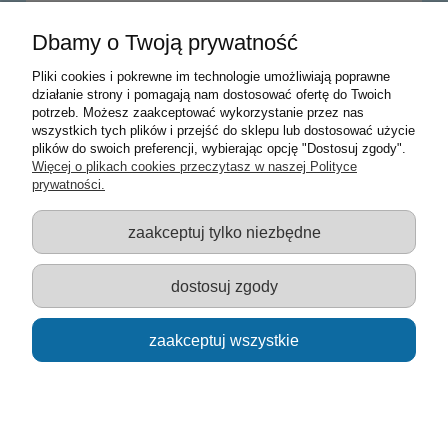
Dbamy o Twoją prywatność
powiadom o dostępności
Pliki cookies i pokrewne im technologie umożliwiają poprawne
działanie strony i pomagają nam dostosować ofertę do Twoich
potrzeb. Możesz zaakceptować wykorzystanie przez nas
Warunki zakupów
wszystkich tych plików i przejść do sklepu lub dostosować użycie
plików do swoich preferencji, wybierając opcję "Dostosuj zgody".
Moje konto
Więcej o plikach cookies przeczytasz w naszej Polityce
prywatności.
Informacje o sklepie
zaakceptuj tylko niezbędne
Sklep z zabawkami Łódź :: Hurownia zabawek :: Zabawki
edukacyjne :: Zestawy artystyczne :: Zabawki :: samochody Welly
:: Zabawkownia :: zabawki dla dzieci :: Lalki :: Klocki :: Artykuły
dostosuj zgody
szkolne ::
zaakceptuj wszystkie
pokaż pełną wersję strony
Sklep internetowy Shoper.pl