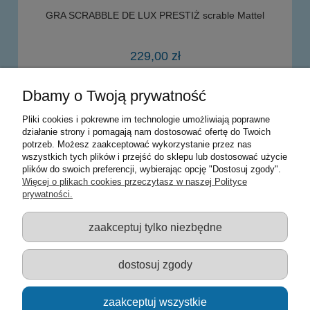
GRA SCRABBLE DE LUX PRESTIŻ scrable Mattel
229,00 zł
Dbamy o Twoją prywatność
powiadom o dostępności
Pliki cookies i pokrewne im technologie umożliwiają poprawne
działanie strony i pomagają nam dostosować ofertę do Twoich
potrzeb. Możesz zaakceptować wykorzystanie przez nas
Warunki zakupów
wszystkich tych plików i przejść do sklepu lub dostosować użycie
plików do swoich preferencji, wybierając opcję "Dostosuj zgody".
Moje konto
Więcej o plikach cookies przeczytasz w naszej Polityce
prywatności.
Informacje o sklepie
zaakceptuj tylko niezbędne
Sklep z zabawkami Łódź :: Hurownia zabawek :: Zabawki
edukacyjne :: Zestawy artystyczne :: Zabawki :: samochody Welly
:: Zabawkownia :: zabawki dla dzieci :: Lalki :: Klocki :: Artykuły
dostosuj zgody
szkolne ::
zaakceptuj wszystkie