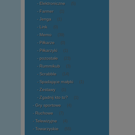
Elektroniczne
(5)
Farmer
(1)
Jenga
(1)
Link
(0)
Memo
(39)
Piłkarze
(0)
Piłkarzyki
(1)
pozostałe
(23)
Rummikub
(3)
Scrabble
(14)
Spadające małpki
(1)
Zestawy
(1)
Zgadnij kto to?
(1)
Gry sportowe
(4)
Ruchowe
(7)
Telewizyjne
(4)
Towarzyskie
(55)