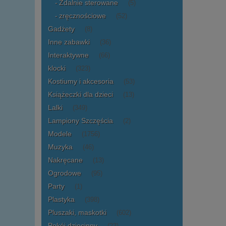
Zdalnie sterowane
(5)
zręcznościowe
(52)
Gadżety
(8)
Inne zabawki
(36)
Interaktywne
(66)
klocki
(323)
Kostiumy i akcesoria
(53)
Książeczki dla dzieci
(13)
Lalki
(349)
Lampiony Szczęścia
(2)
Modele
(1756)
Muzyka
(46)
Nakręcane
(13)
Ogrodowe
(95)
Party
(1)
Plastyka
(398)
Pluszaki, maskotki
(602)
Pokój dziecinny