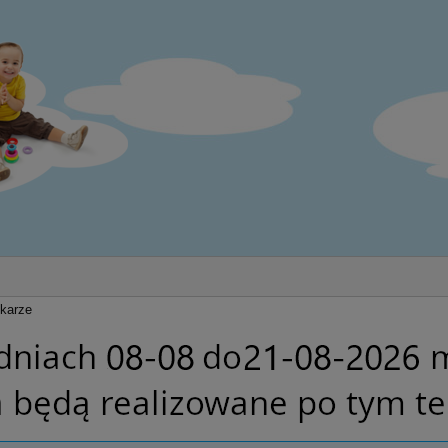
łkarze