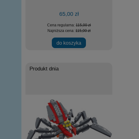
65,00 zł
zł
Cena regularna:
115,00 zł
Ce
zł
Najniższa cena:
115,00 zł
Na
ości
do koszyka
Produkt dnia