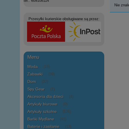
tel.: 609108114
Nie znal
Przesyłki kurierskie obsługiwane są przez:
Menu
Moda
(15)
Zabawki
(39)
Dom
(32)
Spy Gear
(1)
Akcesoria dla dzieci
(4)
Artykuły biurowe
(0)
Artykuły szkolne
(526)
Bańki Mydlane
(41)
Baterie i zasilanie
(13)