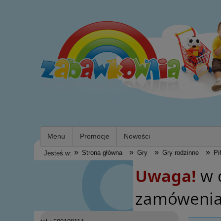
Menu
Promocje
Nowości
»
»
»
»
Strona główna
Gry
Gry rodzinne
Pi
Jesteś w: