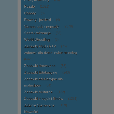
(23)
Puzzle
(1021)
Roboty
(8)
Rowery i jeździki
(4)
Samochody i pojazdy
(2378)
Sport i rekreacja
(56)
World Wrestling
(3)
Zabawki AGD i RTV
(76)
zabawki dla dzieci (wiek dziecka)
(6423)
Zabawki drewniane
(38)
Zabawki Edukacyjne
(243)
Zabawki edukacyjne dla
maluchów
(84)
Zabawki Militarne
(122)
Zabawki z bajek i filmów
(1251)
Zdalnie Sterowane
(159)
Nowości