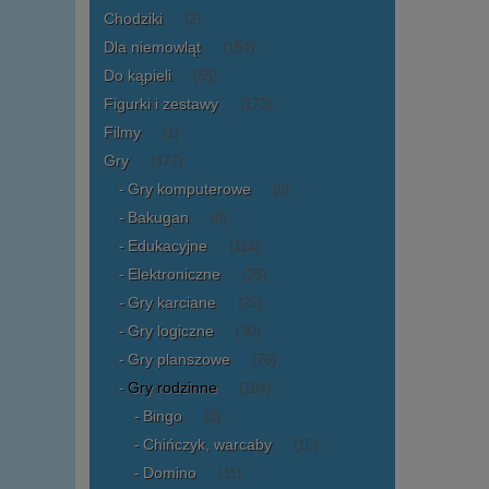
Chodziki
(2)
Dla niemowląt
(154)
Do kąpieli
(55)
Figurki i zestawy
(173)
Filmy
(1)
Gry
(477)
Gry komputerowe
(0)
Bakugan
(0)
Edukacyjne
(114)
Elektroniczne
(25)
Gry karciane
(26)
Gry logiczne
(30)
Gry planszowe
(76)
Gry rodzinne
(184)
Bingo
(3)
Chińczyk, warcaby
(15)
Domino
(11)