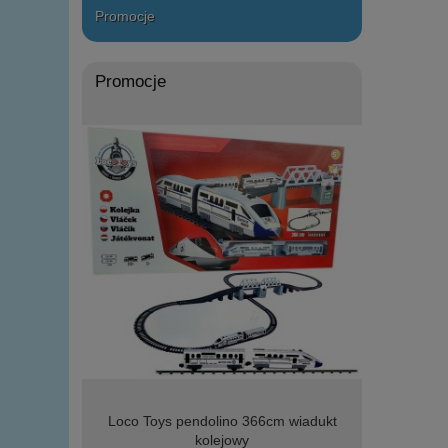
Promocje
Promocje
r - Serowy
Loco Toys pendolino 366cm wiadukt
Loco Toys
kolejowy
zała