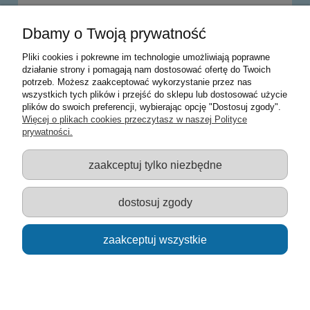
Dbamy o Twoją prywatność
do koszyka
Pliki cookies i pokrewne im technologie umożliwiają poprawne
działanie strony i pomagają nam dostosować ofertę do Twoich
potrzeb. Możesz zaakceptować wykorzystanie przez nas
Warunki zakupów
wszystkich tych plików i przejść do sklepu lub dostosować użycie
plików do swoich preferencji, wybierając opcję "Dostosuj zgody".
Moje konto
Więcej o plikach cookies przeczytasz w naszej Polityce
prywatności.
Informacje o sklepie
zaakceptuj tylko niezbędne
Sklep z zabawkami Łódź :: Hurownia zabawek :: Zabawki
edukacyjne :: Zestawy artystyczne :: Zabawki :: samochody Welly
:: Zabawkownia :: zabawki dla dzieci :: Lalki :: Klocki :: Artykuły
dostosuj zgody
szkolne ::
zaakceptuj wszystkie
pokaż pełną wersję strony