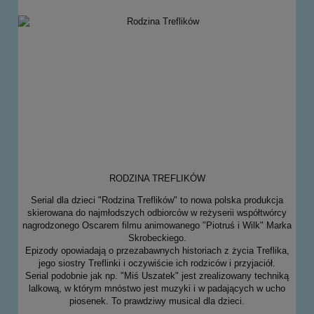
RODZINA TREFLIKÓW
Serial dla dzieci "Rodzina Treflików" to nowa polska produkcja
skierowana do najmłodszych odbiorców w reżyserii współtwórcy
nagrodzonego Oscarem filmu animowanego "Piotruś i Wilk" Marka
Skrobeckiego.
Epizody opowiadają o przezabawnych historiach z życia Treflika,
jego siostry Treflinki i oczywiście ich rodziców i przyjaciół.
Serial podobnie jak np. "Miś Uszatek" jest zrealizowany techniką
lalkową, w którym mnóstwo jest muzyki i w padających w ucho
piosenek. To prawdziwy musical dla dzieci.