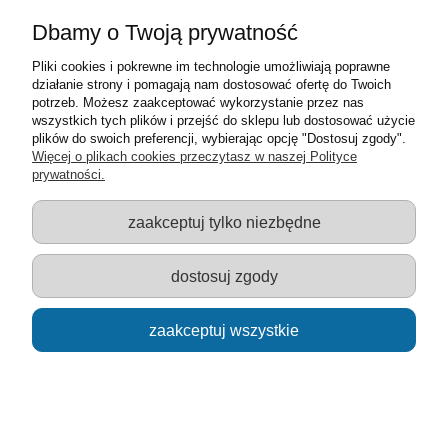
Dbamy o Twoją prywatność
Pliki cookies i pokrewne im technologie umożliwiają poprawne
działanie strony i pomagają nam dostosować ofertę do Twoich
potrzeb. Możesz zaakceptować wykorzystanie przez nas
wszystkich tych plików i przejść do sklepu lub dostosować użycie
plików do swoich preferencji, wybierając opcję "Dostosuj zgody".
Więcej o plikach cookies przeczytasz w naszej Polityce
prywatności.
Puzzle 60 Dinozaury
zaakceptuj tylko niezbędne
10,00 zł
dostosuj zgody
do koszyka
zaakceptuj wszystkie