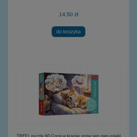
14,50 zł
do koszyka
TREFL puzzle 60 Corgi w krainie snów sen pies psiaki