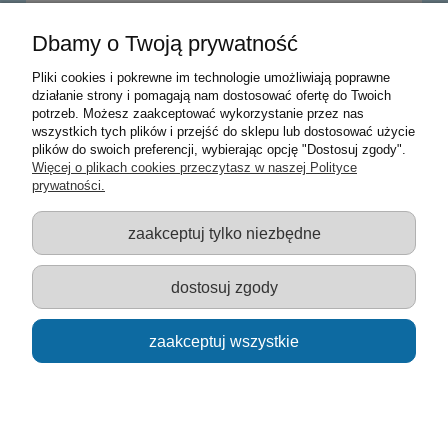
Dbamy o Twoją prywatność
do koszyka
Pliki cookies i pokrewne im technologie umożliwiają poprawne
działanie strony i pomagają nam dostosować ofertę do Twoich
potrzeb. Możesz zaakceptować wykorzystanie przez nas
Warunki zakupów
wszystkich tych plików i przejść do sklepu lub dostosować użycie
plików do swoich preferencji, wybierając opcję "Dostosuj zgody".
Moje konto
Więcej o plikach cookies przeczytasz w naszej Polityce
prywatności.
Informacje o sklepie
zaakceptuj tylko niezbędne
Sklep z zabawkami Łódź :: Hurownia zabawek :: Zabawki
edukacyjne :: Zestawy artystyczne :: Zabawki :: samochody Welly
:: Zabawkownia :: zabawki dla dzieci :: Lalki :: Klocki :: Artykuły
dostosuj zgody
szkolne ::
zaakceptuj wszystkie
pokaż pełną wersję strony
Sklep internetowy Shoper.pl