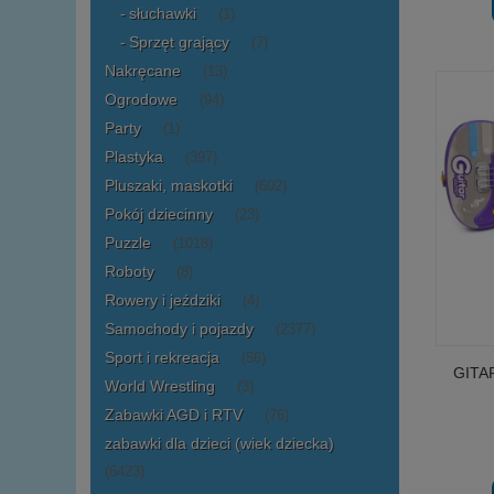
słuchawki
(1)
Sprzęt grający
(7)
Nakręcane
(13)
Ogrodowe
(94)
Party
(1)
Plastyka
(397)
Pluszaki, maskotki
(602)
Pokój dziecinny
(23)
Puzzle
(1018)
Roboty
(8)
Rowery i jeździki
(4)
Samochody i pojazdy
(2377)
Sport i rekreacja
(56)
GITA
World Wrestling
(3)
Zabawki AGD i RTV
(76)
zabawki dla dzieci (wiek dziecka)
(6423)