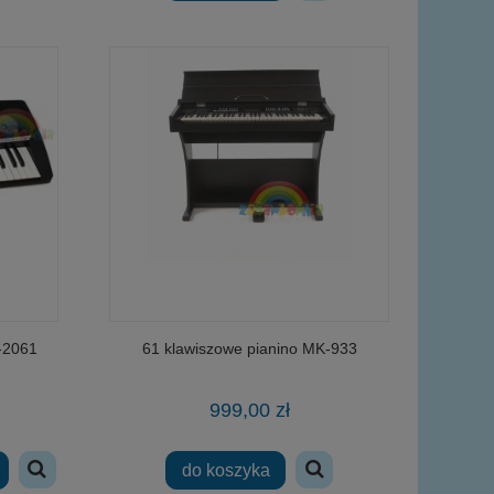
-2061
61 klawiszowe pianino MK-933
999,00 zł
do koszyka
Smok Wawelski krakowski 16cm
Fiat Cinquecento 1