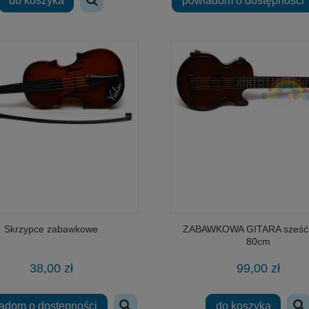
do koszyka
powiadom o dostępności
Skrzypce zabawkowe
ZABAWKOWA GITARA sześć 
80cm
38,00 zł
99,00 zł
adom o dostępności
do koszyka