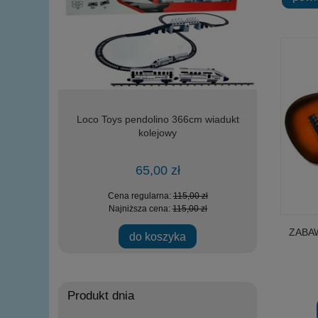
IA wojskowy
Loco Toys pendolino 366cm wiadukt
Loco Toys
elementów
kolejowy
zała
65,00 zł
zł
Cena regularna:
115,00 zł
Ce
zł
Najniższa cena:
115,00 zł
Na
ZABA
ości
do koszyka
Produkt dnia