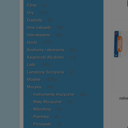
Filmy
(1)
Gry
(477)
Gadżety
(8)
Inne zabawki
(36)
Interaktywne
(66)
klocki
(323)
Kostiumy i akcesoria
(53)
Książeczki dla dzieci
(13)
Lalki
(349)
Lampiony Szczęścia
(2)
Modele
(1756)
Muzyka
(46)
Instrumenty muzyczne
(23)
zaba
Maty Muzyczne
(4)
Mikrofony
(0)
Pianinka
(8)
Pozytywki
(2)