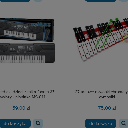
rd dla dzieci z mikrofonem 37
27 tonowe dzwonki chromaty
ence Dromader Doktor Lab
klocki DROMADER 25464 KOSMO
lawiszy - pianinko MS-011
cymbałki
aina Zestaw 4w1 PROMOCJA
gwiezdny myśliwiec 163 elementy
59,00 zł
75,00 zł
156,00 zł
26,00 zł
do koszyka
do koszyka
do koszyka
do koszyka