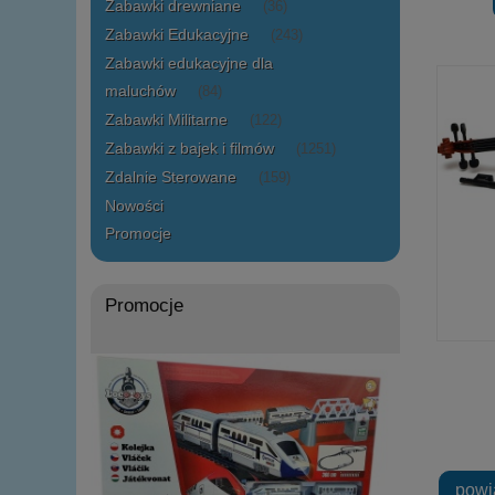
Zabawki drewniane
(36)
Zabawki Edukacyjne
(243)
Zabawki edukacyjne dla
maluchów
(84)
Zabawki Militarne
(122)
Zabawki z bajek i filmów
(1251)
Zdalnie Sterowane
(159)
Nowości
Promocje
Promocje
powi