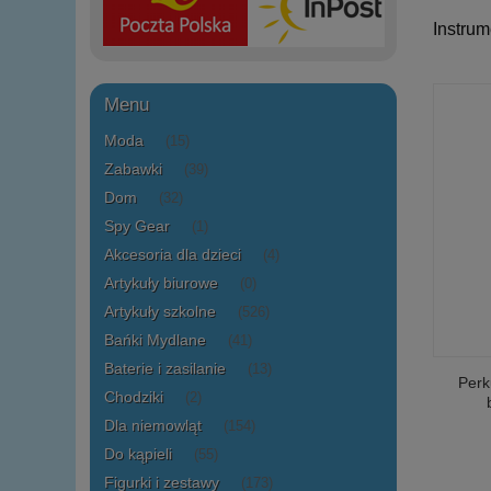
Instru
Menu
Moda
(15)
Zabawki
(39)
Dom
(32)
Spy Gear
(1)
Akcesoria dla dzieci
(4)
Artykuły biurowe
(0)
Artykuły szkolne
(526)
Bańki Mydlane
(41)
Baterie i zasilanie
(13)
Perk
Chodziki
(2)
Dla niemowląt
(154)
Do kąpieli
(55)
Figurki i zestawy
(173)