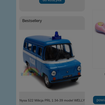
Bestsellery
powi
l WELLY
Nysa 522 Milicja PRL 1:34-39 model WELLY
model Welly 