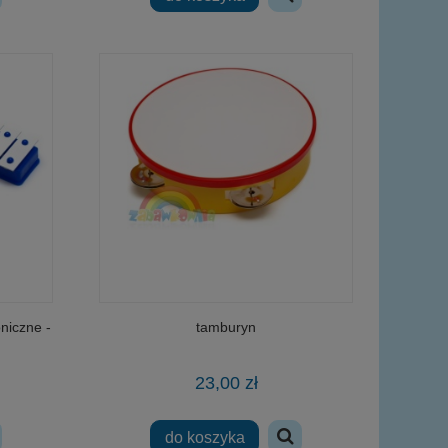
wy
niczne -
tamburyn
23,00 zł
do koszyka