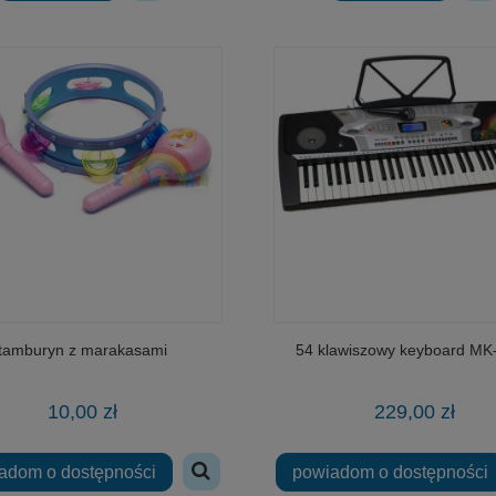
tamburyn z marakasami
54 klawiszowy keyboard MK
10,00 zł
229,00 zł
adom o dostępności
powiadom o dostępności
w skali 1:24 Porsche 911 GT3
Fiat 126p 1:34-39 model Welly
RS (992)