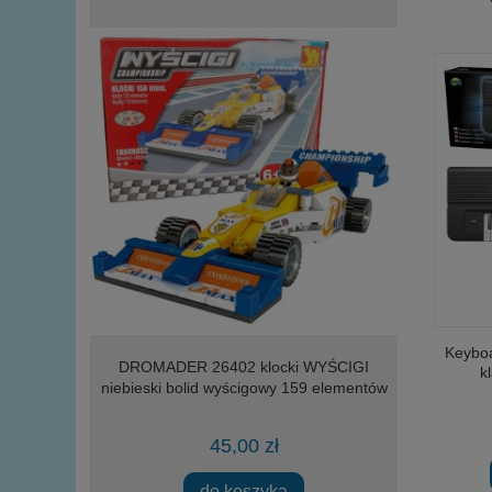
Keyboa
 nożną Mega
DROMADER 26402 klocki WYŚCIGI
Wild Sci
k
niebieski bolid wyścigowy 159 elementów
Mroczna Kr
45,00 zł
ości
do koszyka