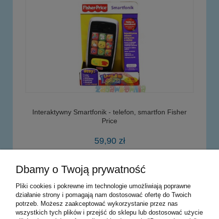
Interaktywny Smartfonik - telefon, smartfon Fisher
Price
59,90 zł
Dbamy o Twoją prywatność
powiadom o dostępności
Pliki cookies i pokrewne im technologie umożliwiają poprawne
działanie strony i pomagają nam dostosować ofertę do Twoich
potrzeb. Możesz zaakceptować wykorzystanie przez nas
Warunki zakupów
wszystkich tych plików i przejść do sklepu lub dostosować użycie