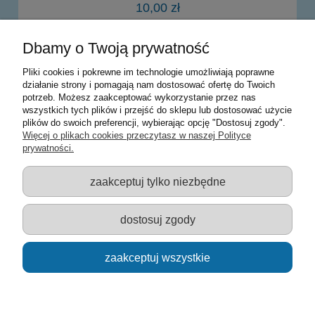
10,00 zł
Dbamy o Twoją prywatność
powiadom o dostępności
Pliki cookies i pokrewne im technologie umożliwiają poprawne
działanie strony i pomagają nam dostosować ofertę do Twoich
potrzeb. Możesz zaakceptować wykorzystanie przez nas
Warunki zakupów
wszystkich tych plików i przejść do sklepu lub dostosować użycie
plików do swoich preferencji, wybierając opcję "Dostosuj zgody".
Moje konto
Więcej o plikach cookies przeczytasz w naszej Polityce
prywatności.
Informacje o sklepie
zaakceptuj tylko niezbędne
Sklep z zabawkami Łódź :: Hurownia zabawek :: Zabawki
edukacyjne :: Zestawy artystyczne :: Zabawki :: samochody Welly
:: Zabawkownia :: zabawki dla dzieci :: Lalki :: Klocki :: Artykuły
dostosuj zgody
szkolne ::
zaakceptuj wszystkie
pokaż pełną wersję strony