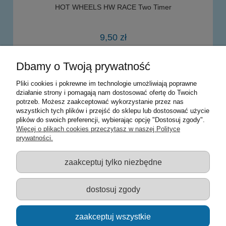
HOT WHEELS HW RACE Two Timer
9,50 zł
Dbamy o Twoją prywatność
powiadom o dostępności
Pliki cookies i pokrewne im technologie umożliwiają poprawne
działanie strony i pomagają nam dostosować ofertę do Twoich
potrzeb. Możesz zaakceptować wykorzystanie przez nas
Warunki zakupów
wszystkich tych plików i przejść do sklepu lub dostosować użycie
plików do swoich preferencji, wybierając opcję "Dostosuj zgody".
Moje konto
Więcej o plikach cookies przeczytasz w naszej Polityce
prywatności.
Informacje o sklepie
zaakceptuj tylko niezbędne
Sklep z zabawkami Łódź :: Hurownia zabawek :: Zabawki
edukacyjne :: Zestawy artystyczne :: Zabawki :: samochody Welly
:: Zabawkownia :: zabawki dla dzieci :: Lalki :: Klocki :: Artykuły
dostosuj zgody
szkolne ::
zaakceptuj wszystkie