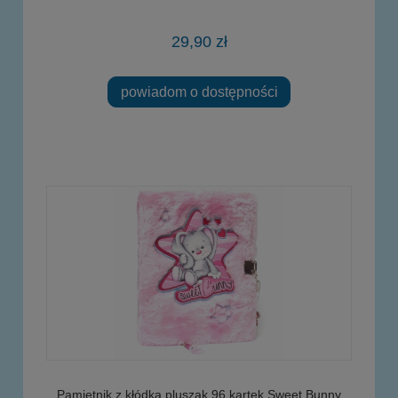
29,90 zł
powiadom o dostępności
Pamiętnik z kłódką pluszak 96 kartek Sweet Bunny